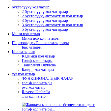
бүктөлүүчү кол чатыр
2 бүктөлүүчү кол чатырлар
2 бүктөлүүчү автоматтык кол чатыр
3 бүктөлүүчү кол чатырлар
3 бүктөлүүчү автоматтык кол чатыр
5 бүктөлүүчү кол чатырлар
Мини кол чатыр
Мини поэ кол чатыры
Паразольдер / Бич кол чатырлары
Бак чатыры
Кол чатырлар
Кадимки кол чатыр
Гольф кол чатыры
Transparent Umbrella
Балдар кол чатыры
түз кол чатыр
ФУНКЦИОНАЛДЫК ЧАЧАР
гольф кол чатыры
pvc кол чатыр
Reverse Umbrella
Түз кол чатыр