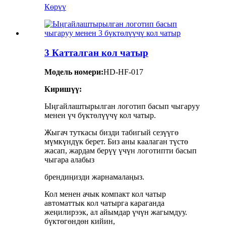
Көрүү
3 Катталган кол чатыр
Модель номери:
HD-HF-017
Киришүү:
Ыңгайлаштырылган логотип басып чыгаруу
менен үч бүктөлүүчү кол чатыр.
Жыгач туткасы бизди табигый сезүүгө
мүмкүндүк берет. Биз аны каалаган түстө
жасап, жардам берүү үчүн логотипти басып
чыгара алабыз
брендиңизди жарнамалаңыз.
Кол менен ачык компакт кол чатыр
автоматтык кол чатырга караганда
жеңилирээк, ал айымдар үчүн жагымдуу.
бүктөгөндөн кийин,