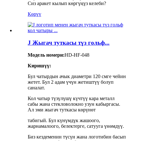
Сиз аракет кылып көргүңүз келеби?
Көрүү
J Жыгач туткасы түз гольф...
Модель номери:
HD-HF-048
Киришүү:
Бул чатырдын ачык диаметри 120 смге чейин
жетет. Бул 2 адам үчүн жетиштүү болуп
саналат.
Кол чатыр түзүлүшү күчтүү кара металл
сабы жана стекловолокно узун кабыргасы.
Ал эми жыгач туткасы көрүнөт
табигый. Бул күнүмдүк жашоого,
жарнамалоого, белектерге, сатууга үнөмдүү.
Биз кездеменин түсүн жана логотибин басып