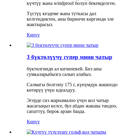
күчтүү жана windproof болуп бекемделген.
Түстүү кездеме жана туткасы дал
келгендиктен, аны биринчи көргөндө эле
жактырасыз.
Көрүү
3 бүктөлүүчү супер мини чатыр
бүктөлгөндө ал кичинекей. Биз аны
сумкаларыбызга салып алабыз.
Салмагы болгону 175 г, күнүмдүк жашоодо
көтөрүү үчүн идеалдуу.
Эгерде сиз жарнамалоо үчүн кол чатыр
жасагыңыз келсе, бул абдан жакшы тандоо,
сапаттуу, бирок арзан баада.
Көрүү