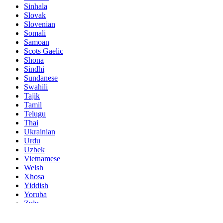
Sinhala
Slovak
Slovenian
Somali
Samoan
Scots Gaelic
Shona
Sindhi
Sundanese
Swahili
Tajik
Tamil
Telugu
Thai
Ukrainian
Urdu
Uzbek
Vietnamese
Welsh
Xhosa
Yiddish
Yoruba
Zulu
Kinyarwanda
Tatar