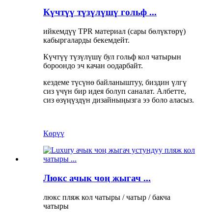
Күчтүү түзүлүшү гольф ...
ийкемдүү TPR материал (сары бөлүктөрү)
кабыргаларды бекемдейт.
Күчтүү түзүлүшү бул гольф кол чатырын
бороондо эч качан оодарбайт.
кездеме түсүнө байланыштуу, биздин үлгү
сиз үчүн бир идея болуп саналат. Албетте,
сиз өзүңүздүн дизайныңызга ээ боло аласыз.
Көрүү
Люкс ачык чоң жыгач ...
люкс пляж кол чатыры / чатыр / бакча
чатыры