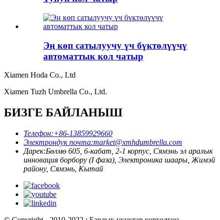
Эң көп сатылуучу үч бүктөлүүчү
автоматтык кол чатыр
Xiamen Hoda Co., Ltd
Xiamen Tuzh Umbrella Co., Ltd.
БИЗГЕ БАЙЛАНЫШ
Телефон:
+86-13859929660
Электрондук почта:
market@xmhdumbrella.com
Дарек:
Бөлмө 605, 6-кабат, 2-1 корпус, Сямэнь эл аралык
инновация борбору (I фаза), Электроника шаары, Жимэй
району, Сямэнь, Кытай
© Copyright - 2010-2022 : Бардык укуктар корголгон.