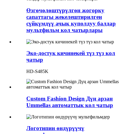
Өзгөчөлөштүрүлгөн жогорку
сапаттагы жекелештирилген
сүйкүмдүү ачык куполдуу балдар
мультфильм кол чатырлары
Эко-достук кичинекей түз түз кол
чатыр
HD-S485K
Custom Fashion Design Дүң арзан
Ummellas автоматтык кол чатыр
Логотипин өндүрүүчү