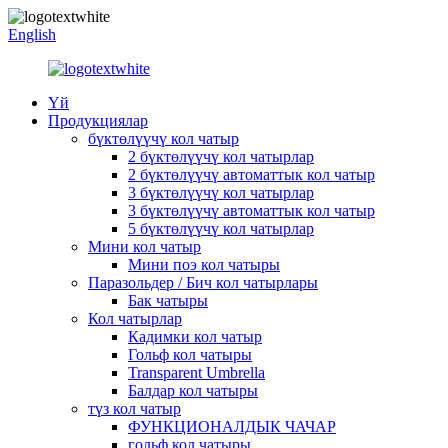
English
Үй
Продукциялар
бүктөлүүчү кол чатыр
2 бүктөлүүчү кол чатырлар
2 бүктөлүүчү автоматтык кол чатыр
3 бүктөлүүчү кол чатырлар
3 бүктөлүүчү автоматтык кол чатыр
5 бүктөлүүчү кол чатырлар
Мини кол чатыр
Мини поэ кол чатыры
Паразольдер / Бич кол чатырлары
Бак чатыры
Кол чатырлар
Кадимки кол чатыр
Гольф кол чатыры
Transparent Umbrella
Балдар кол чатыры
түз кол чатыр
ФУНКЦИОНАЛДЫК ЧАЧАР
гольф кол чатыры