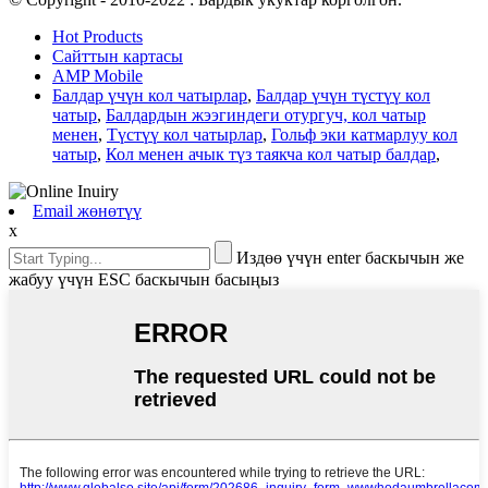
Hot Products
Сайттын картасы
AMP Mobile
Балдар үчүн кол чатырлар
,
Балдар үчүн түстүү кол
чатыр
,
Балдардын жээгиндеги отургуч, кол чатыр
менен
,
Түстүү кол чатырлар
,
Гольф эки катмарлуу кол
чатыр
,
Кол менен ачык түз таякча кол чатыр балдар
,
Email жөнөтүү
x
Издөө үчүн enter баскычын же
жабуу үчүн ESC баскычын басыңыз