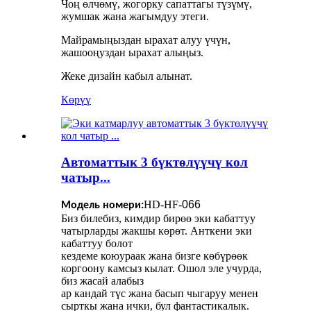
Чоң өлчөмү, жогорку сапаттагы түзүмү,
жумшак жана жагымдуу этеги.
Майрамыңыздан ырахат алуу үчүн,
жашооңуздан ырахат алыңыз.
Жеке дизайн кабыл алынат.
Көрүү
Автоматтык 3 бүктөлүүчү кол
чатыр...
HD-HF-
066
Модель номери:
Биз билебиз, кимдир бирөө эки кабаттуу
чатырларды жакшы көрөт. Анткени эки
кабаттуу болот
кездеме коюураак жана бизге көбүрөөк
коргоону камсыз кылат. Ошол эле учурда,
биз жасай алабыз
ар кандай түс жана басып чыгаруу менен
сырткы жана ички, бул фантастикалык.