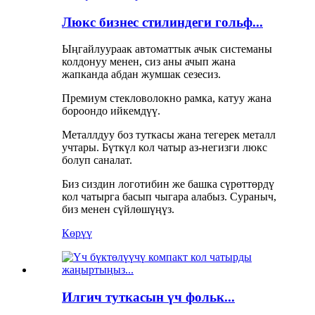
Люкс бизнес стилиндеги гольф...
Ыңгайлуураак автоматтык ачык системаны
колдонуу менен, сиз аны ачып жана
жапканда абдан жумшак сезесиз.
Премиум стекловолокно рамка, катуу жана
бороондо ийкемдүү.
Металлдуу боз туткасы жана тегерек металл
учтары. Бүткүл кол чатыр аз-негизги люкс
болуп саналат.
Биз сиздин логотибин же башка сүрөттөрдү
кол чатырга басып чыгара алабыз. Сураныч,
биз менен сүйлөшүңүз.
Көрүү
Илгич туткасын үч фольк...