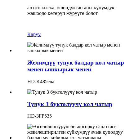
ал өтө кыска, ошондуктан аны күнүмдүк
жашоодо көтөрүп жүрүүгө болот.
Көрүү
Желимдүү тунук балдар кол чатыр
менен ышкырык менен
HD-K485ева
Тунук 3 бүктөлүүчү кол чатыр
HD-3FP535