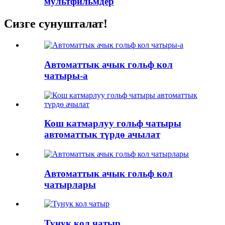
мультфильмдер
Сизге сунушталат!
Автоматтык ачык гольф кол
чатыры-а
Кош катмарлуу гольф чатыры
автоматтык түрдө ачылат
Автоматтык ачык гольф кол
чатырлары
Тунук кол чатыр