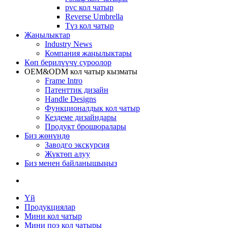
pvc кол чатыр
Reverse Umbrella
Түз кол чатыр
Жаңылыктар
Industry News
Компания жаңылыктары
Көп берилүүчү суроолор
OEM&ODM кол чатыр кызматы
Frame Intro
Патенттик дизайн
Handle Designs
Функционалдык кол чатыр
Кездеме дизайндары
Продукт брошюралары
Биз жөнүндө
Заводго экскурсия
Жүктөп алуу
Биз менен байланышыңыз
Үй
Продукциялар
Мини кол чатыр
Мини поэ кол чатыры