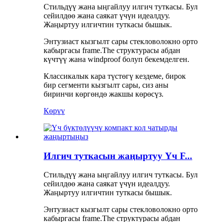
Стильдүү жана ыңгайлуу илгич туткасы. Бул
сейилдөө жана саякат үчүн идеалдуу.
Жаңыртуу илгичтин туткасы бышык.
Энтузиаст кызгылт сары стекловолокно орто
кабыргасы frame.The структурасы абдан
күчтүү жана windproof болуп бекемделген.
Классикалык кара түстөгү кездеме, бирок
бир сегменти кызгылт сары, сиз аны
биринчи көргөндө жакшы көрөсүз.
Көрүү
Илгич туткасын жаңыртуу Үч F...
Стильдүү жана ыңгайлуу илгич туткасы. Бул
сейилдөө жана саякат үчүн идеалдуу.
Жаңыртуу илгичтин туткасы бышык.
Энтузиаст кызгылт сары стекловолокно орто
кабыргасы frame.The структурасы абдан