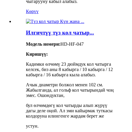
чыгарууну кабыл алабыз.
Көрүү
Илгичтүү түз кол чатыр...
Модель номери:
HD-HF-047
Киришүү:
Кадимки өлчөмү 23 дюймдук кол чатырга
келсек, биз аны 8 кабырга / 10 кабырга / 12
кабырга / 16 кабырга кыла алабыз.
Ачык диаметри болжол менен 102 см.
Жабылганда, ал гольф кол чатырындай чоң
эмес. Ошондуктан,
бул өлчөмдөгү кол чатырды алып жүрүү
дагы деле оңой. Ал эми кайырмак туткасы
колдоруна илингенге жардам берет же
устун.