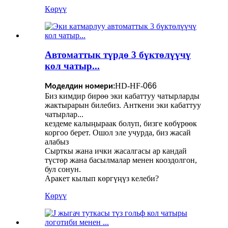
Көрүү
Автоматтык түрдө 3 бүктөлүүчү
кол чатыр...
HD-HF-
066
Моделдин номери:
Биз кимдир бирөө эки кабаттуу чатырларды
жактырарын билебиз. Анткени эки кабаттуу
чатырлар...
кездеме калыңыраак болуп, бизге көбүрөөк
коргоо берет. Ошол эле учурда, биз жасай
алабыз
Сырткы жана ички жасалгасы ар кандай
түстөр жана басылмалар менен кооздолгон,
бул сонун.
Аракет кылып көргүңүз келеби?
Көрүү