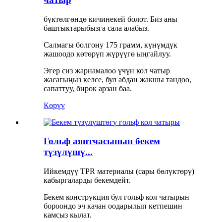
бүктөлгөндө кичинекей болот. Биз аны
баштыктарыбызга сала алабыз.
Салмагы болгону 175 грамм, күнүмдүк
жашоодо көтөрүп жүрүүгө ыңгайлуу.
Эгер сиз жарнамалоо үчүн кол чатыр
жасагыңыз келсе, бул абдан жакшы тандоо,
сапаттуу, бирок арзан баа.
Көрүү
Гольф аянтчасынын бекем
түзүлүшү...
Ийкемдүү TPR материалы (сары бөлүктөрү)
кабыргаларды бекемдейт.
Бекем конструкция бул гольф кол чатырын
бороондо эч качан оодарылып кетпешин
камсыз кылат.