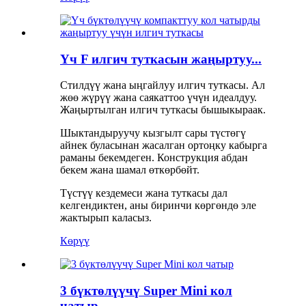
Үч F илгич туткасын жаңыртуу...
Стилдүү жана ыңгайлуу илгич туткасы. Ал
жөө жүрүү жана саякаттоо үчүн идеалдуу.
Жаңыртылган илгич туткасы бышыкыраак.
Шыктандыруучу кызгылт сары түстөгү
айнек буласынан жасалган ортоңку кабырга
раманы бекемдеген. Конструкция абдан
бекем жана шамал өткөрбөйт.
Түстүү кездемеси жана туткасы дал
келгендиктен, аны биринчи көргөндө эле
жактырып каласыз.
Көрүү
3 бүктөлүүчү Super Mini кол
чатыр