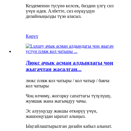
Кездеменин түсүнө келсек, биздин үлгү сиз
үчүн идея. Албетте, сиз өзүңүздүн
дизайныңызды түзө аласыз.
Көрүү
Люкс ачык асман алдындагы чоң
жыгачтан жасалган...
люкс пляж кол чатыры / кол чатыр / бакча
кол чатыры
Чоң өлчөмү, жогорку сапаттагы түзүлүшү,
жумшак жана жагымдуу чачы.
Эс алууңузду жакшы өткөрүү үчүн,
жашооңуздан ырахат алыңыз.
Ыңгайлаштырылган дизайн кабыл алынат.