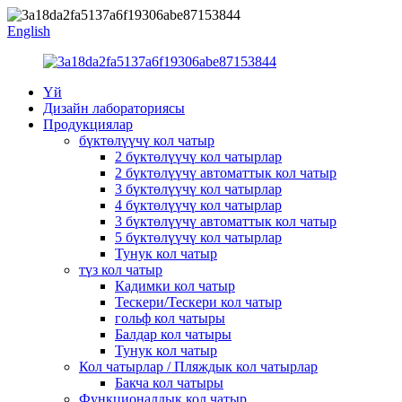
English
Үй
Дизайн лабораториясы
Продукциялар
бүктөлүүчү кол чатыр
2 бүктөлүүчү кол чатырлар
2 бүктөлүүчү автоматтык кол чатыр
3 бүктөлүүчү кол чатырлар
4 бүктөлүүчү кол чатырлар
3 бүктөлүүчү автоматтык кол чатыр
5 бүктөлүүчү кол чатырлар
Тунук кол чатыр
түз кол чатыр
Кадимки кол чатыр
Тескери/Тескери кол чатыр
гольф кол чатыры
Балдар кол чатыры
Тунук кол чатыр
Кол чатырлар / Пляждык кол чатырлар
Бакча кол чатыры
Функционалдык кол чатыр