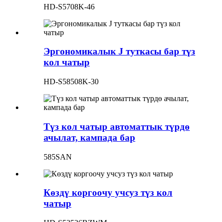
HD-S5708K-46
Эргономикалык J туткасы бар түз
кол чатыр
HD-S58508K-30
Түз кол чатыр автоматтык түрдө
ачылат, кампада бар
585SAN
Көздү коргоочу учсуз түз кол
чатыр