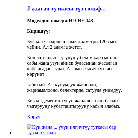
J жыгач туткасы түз гольф...
Моделдин номери:
HD-HF-048
Киришүү:
Бул кол чатырдын ачык диаметри 120 смге
чейин. Ал 2 адамга жетет.
Кол чатырдын түзүлүшү бекем кара металл
сабы жана узун айнек буласынан жасалган
кабыргадан турат. Ал эми жыгач туткасы
көрүнөт
табигый. Ал күнүмдүк жашоодо,
жарнамалоодо, белектерде, сатууда үнөмдүү.
Биз кездеменин түсүн жана логотип басып
чыгарууну кубатташтырууну кабыл алабыз.
Көрүү