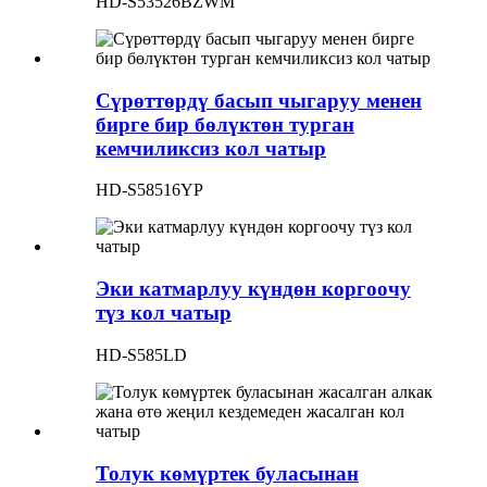
HD-S53526BZWM
Сүрөттөрдү басып чыгаруу менен
бирге бир бөлүктөн турган
кемчиликсиз кол чатыр
HD-S58516YP
Эки катмарлуу күндөн коргоочу
түз кол чатыр
HD-S585LD
Толук көмүртек буласынан