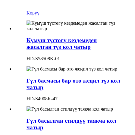
Көрүү
Күмүш түстөгү кездемеден
жасалган түз кол чатыр
HD-S58508K-01
Гүл басмасы бар өтө жеңил түз кол
чатыр
HD-S4908K-47
Гүл басылган стилдүү таякча кол
чатыр