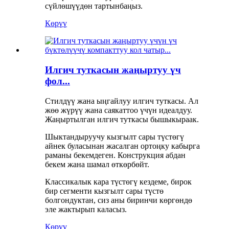
сүйлөшүүдөн тартынбаңыз.
Көрүү
Илгич туткасын жаңыртуу үч
фол...
Стилдүү жана ыңгайлуу илгич туткасы. Ал
жөө жүрүү жана саякаттоо үчүн идеалдуу.
Жаңыртылган илгич туткасы бышыкыраак.
Шыктандыруучу кызгылт сары түстөгү
айнек буласынан жасалган ортоңку кабырга
раманы бекемдеген. Конструкция абдан
бекем жана шамал өткөрбөйт.
Классикалык кара түстөгү кездеме, бирок
бир сегменти кызгылт сары түстө
болгондуктан, сиз аны биринчи көргөндө
эле жактырып каласыз.
Көрүү