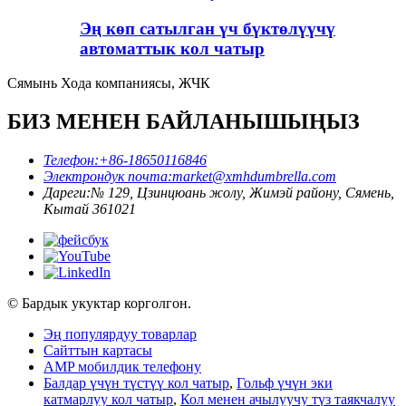
Эң көп сатылган үч бүктөлүүчү
автоматтык кол чатыр
Сямынь Хода компаниясы, ЖЧК
БИЗ МЕНЕН БАЙЛАНЫШЫҢЫЗ
Телефон:
+86-18650116846
Электрондук почта:
market@xmhdumbrella.com
Дареги:
№ 129, Цзинцюань жолу, Жимэй району, Сямень,
Кытай 361021
© Бардык укуктар корголгон.
Эң популярдуу товарлар
Сайттын картасы
AMP мобилдик телефону
Балдар үчүн түстүү кол чатыр
,
Гольф үчүн эки
катмарлуу кол чатыр
,
Кол менен ачылуучу түз таякчалуу