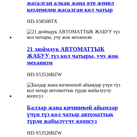
жасалган алкак жана өтө жеңил
кездемеден жасалган кол чатыр
HD-S58508TX
21 дюймдук АВТОМАТТЫК
ЖАБУУ түз кол чатыры, учу жок
механизм
HD-S53526BZW
Балдар жана кичинекей айымдар
үчүн түз кол чатыр автоматтык
түрдө жабылуучу коопсуз
HD-S53526BZW