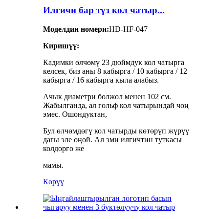
Илгичи бар түз кол чатыр...
Моделдин номери:
HD-HF-047
Киришүү:
Кадимки өлчөмү 23 дюймдук кол чатырга
келсек, биз аны 8 кабырга / 10 кабырга / 12
кабырга / 16 кабырга кыла алабыз.
Ачык диаметри болжол менен 102 см.
Жабылганда, ал гольф кол чатырындай чоң
эмес. Ошондуктан,
Бул өлчөмдөгү кол чатырды көтөрүп жүрүү
дагы эле оңой. Ал эми илгичтин туткасы
колдорго же
мамы.
Көрүү