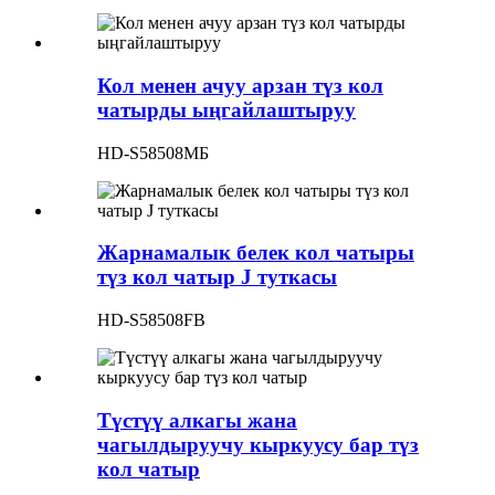
Кол менен ачуу арзан түз кол
чатырды ыңгайлаштыруу
HD-S58508МБ
Жарнамалык белек кол чатыры
түз кол чатыр J туткасы
HD-S58508FB
Түстүү алкагы жана
чагылдыруучу кыркуусу бар түз
кол чатыр