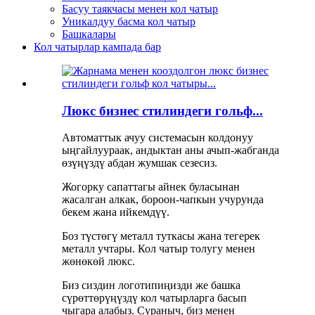
Басуу таякчасы менен кол чатыр
Уникалдуу басма кол чатыр
Башкалары
Кол чатырлар кампада бар
Люкс бизнес стилиндеги гольф...
Автоматтык ачуу системасын колдонуу
ыңгайлуураак, андыктан аны ачып-жабганда
өзүңүздү абдан жумшак сезесиз.
Жогорку сапаттагы айнек буласынан
жасалган алкак, бороон-чапкын учурунда
бекем жана ийкемдүү.
Боз түстөгү металл туткасы жана тегерек
металл учтары. Кол чатыр толугу менен
жөнөкөй люкс.
Биз сиздин логотипиңизди же башка
сүрөттөрүңүздү кол чатырларга басып
чыгара алабыз. Сураныч, биз менен