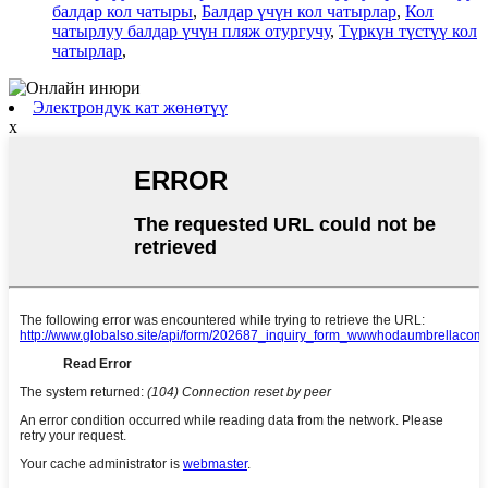
балдар кол чатыры
,
Балдар үчүн кол чатырлар
,
Кол
чатырлуу балдар үчүн пляж отургучу
,
Түркүн түстүү кол
чатырлар
,
Электрондук кат жөнөтүү
x