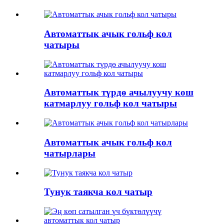
Автоматтык ачык гольф кол
чатыры
Автоматтык түрдө ачылуучу кош
катмарлуу гольф кол чатыры
Автоматтык ачык гольф кол
чатырлары
Тунук таякча кол чатыр