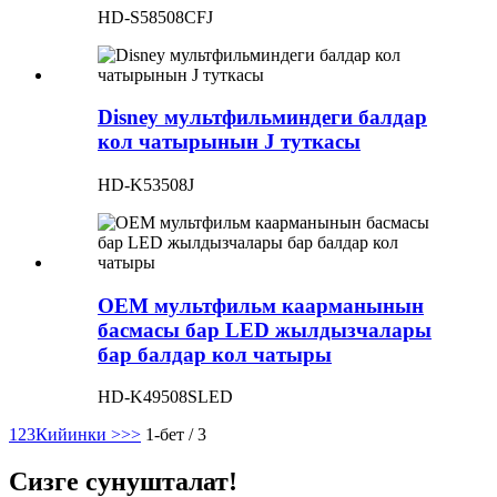
HD-S58508CFJ
Disney мультфильминдеги балдар
кол чатырынын J туткасы
HD-K53508J
OEM мультфильм каарманынын
басмасы бар LED жылдызчалары
бар балдар кол чатыры
HD-K49508SLED
1
2
3
Кийинки >
>>
1-бет / 3
Сизге сунушталат!