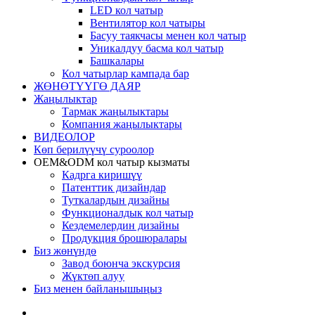
LED кол чатыр
Вентилятор кол чатыры
Басуу таякчасы менен кол чатыр
Уникалдуу басма кол чатыр
Башкалары
Кол чатырлар кампада бар
ЖӨНӨТҮҮГӨ ДАЯР
Жаңылыктар
Тармак жаңылыктары
Компания жаңылыктары
ВИДЕОЛОР
Көп берилүүчү суроолор
OEM&ODM кол чатыр кызматы
Кадрга киришүү
Патенттик дизайндар
Туткалардын дизайны
Функционалдык кол чатыр
Кездемелердин дизайны
Продукция брошюралары
Биз жөнүндө
Завод боюнча экскурсия
Жүктөп алуу
Биз менен байланышыңыз