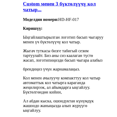
Custom менен 3 бүктөлүүчү кол
чатыр...
Моделдин номери:
HD-HF-017
Киришүү:
Ыңгайлаштырылган логотип басып чыгаруу
менен үч бүктөлүүчү кол чатыр.
Жыгач туткасы бизге табигый сезим
тартуулайт. Биз аны сиз каалаган түстө
жасап, логотипиңизди басып чыгара алабыз
брендиңиз үчүн жарнамалаңыз.
Кол менен ачылуучу компакттуу кол чатыр
автоматтык кол чатырга караганда
жеңилирээк, ал айымдарга ыңгайлуу.
Бүктөлгөндөн кийин,
Ал абдан кыска, ошондуктан күнүмдүк
жашоодо жаныңызда алып жүрүүгө
ыңгайлуу.