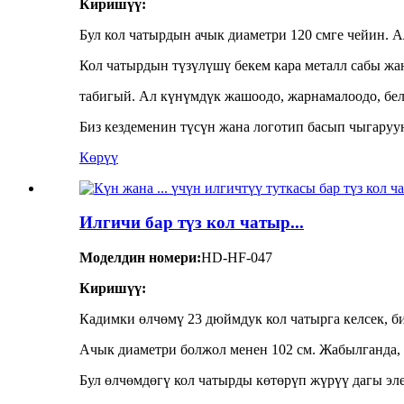
Киришүү:
Бул кол чатырдын ачык диаметри 120 смге чейин. Ал
Кол чатырдын түзүлүшү бекем кара металл сабы жан
табигый. Ал күнүмдүк жашоодо, жарнамалоодо, беле
Биз кездеменин түсүн жана логотип басып чыгаруу
Көрүү
Илгичи бар түз кол чатыр...
Моделдин номери:
HD-HF-047
Киришүү:
Кадимки өлчөмү 23 дюймдук кол чатырга келсек, биз
Ачык диаметри болжол менен 102 см. Жабылганда, 
Бул өлчөмдөгү кол чатырды көтөрүп жүрүү дагы эле