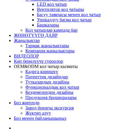
LED кол чатыр
Вентилятор кол чатыры
Басуу таякчасы менен кол чатыр
Уникалдуу басма кол чатыр
Башкалары
Кол чатырлар кампада бар
ЖӨНӨТҮҮГӨ ДАЯР
Жаңылыктар
Тармак жаңылыктары
Компания жаңылыктары
ВИДЕОЛОР
Көп берилүүчү суроолор
OEM&ODM кол чатыр кызматы
Кадрга киришүү
Патенттик дизайндар
Туткалардын дизайны
Функционалдык кол чатыр
Кездемелердин дизайны
Продукция брошюралары
Биз жөнүндө
Завод боюнча экскурсия
Жүктөп алуу
Биз менен байланышыңыз