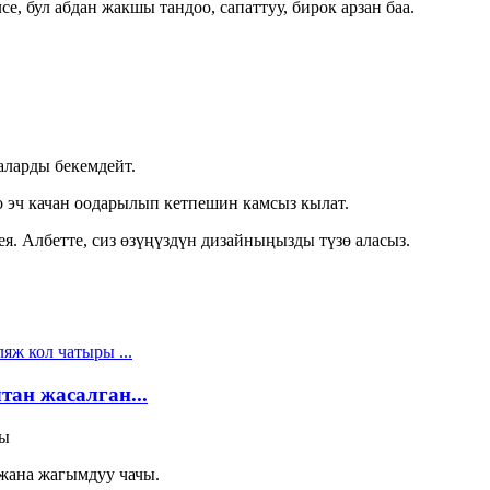
е, бул абдан жакшы тандоо, сапаттуу, бирок арзан баа.
аларды бекемдейт.
о эч качан оодарылып кетпешин камсыз кылат.
ея. Албетте, сиз өзүңүздүн дизайныңызды түзө аласыз.
ан жасалган...
ры
 жана жагымдуу чачы.