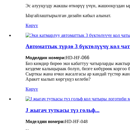
Эс алууңузду жакшы өткөрүү үчүн, жашооңуздан ы
Ыңгайлаштырылган дизайн кабыл алынат.
Көрүү
Автоматтык түрдө 3 бүктөлүүчү кол чат
HD-HF-
066
Моделдин номери:
Биз кимдир бирөө эки кабаттуу чатырларды жактыра
кездеме калыңыраак болуп, бизге көбүрөөк коргоо б
Сырткы жана ички жасалгасы ар кандай түстөр жана
Аракет кылып көргүңүз келеби?
Көрүү
J жыгач туткасы түз гольф...
Моделдин номери:
HD-HF-048