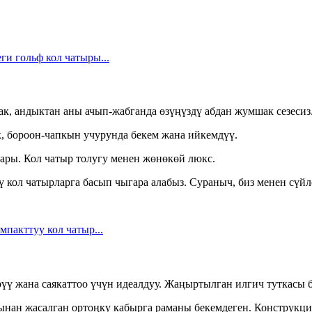
к, андыктан аны ачып-жабганда өзүңүздү абдан жумшак сезесиз
к, бороон-чапкын учурунда бекем жана ийкемдүү.
чтары. Кол чатыр толугу менен жөнөкөй люкс.
ү кол чатырларга басып чыгара алабыз. Сураныч, биз менен сүй
рүү жана саякаттоо үчүн идеалдуу. Жаңыртылган илгич туткасы
нан жасалган ортоңку кабырга раманы бекемдеген. Конструкция