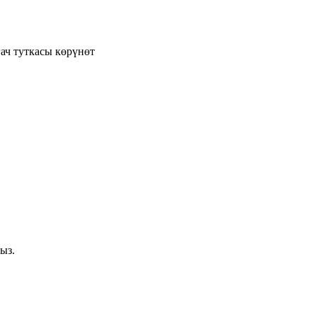
ач туткасы көрүнөт
ыз.