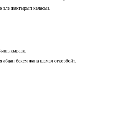
дө эле жактырып каласыз.
 бышыкыраак.
 абдан бекем жана шамал өткөрбөйт.