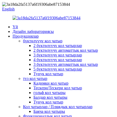
English
Үй
Дизайн лабораториясы
Продукциялар
бүктөлүүчү кол чатыр
2 бүктөлүүчү кол чатырлар
2 бүктөлүүчү автоматтык кол чатыр
3 бүктөлүүчү кол чатырлар
4 бүктөлүүчү кол чатырлар
3 бүктөлүүчү автоматтык кол чатыр
5 бүктөлүүчү кол чатырлар
Тунук кол чатыр
түз кол чатыр
Кадимки кол чатыр
Тескери/Тескери кол чатыр
гольф кол чатыры
Балдар кол чатыры
Тунук кол чатыр
Кол чатырлар / Пляждык кол чатырлар
Бакча кол чатыры
Функционалдык кол чатыр