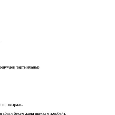
.
лөшүүдөн тартынбаңыз.
 бышыкыраак.
 абдан бекем жана шамал өткөрбөйт.