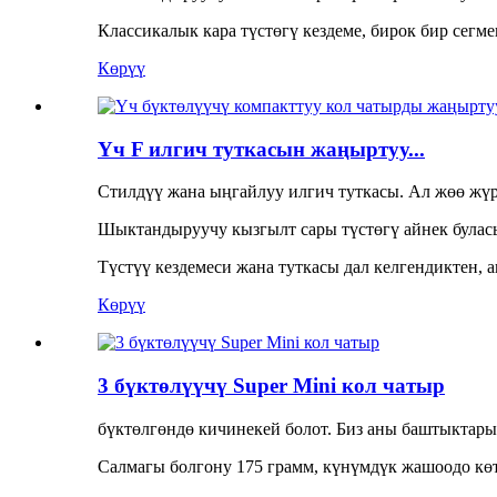
Классикалык кара түстөгү кездеме, бирок бир сегм
Көрүү
Үч F илгич туткасын жаңыртуу...
Стилдүү жана ыңгайлуу илгич туткасы. Ал жөө жү
Шыктандыруучу кызгылт сары түстөгү айнек буласы
Түстүү кездемеси жана туткасы дал келгендиктен, 
Көрүү
3 бүктөлүүчү Super Mini кол чатыр
бүктөлгөндө кичинекей болот. Биз аны баштыктарыб
Салмагы болгону 175 грамм, күнүмдүк жашоодо кө