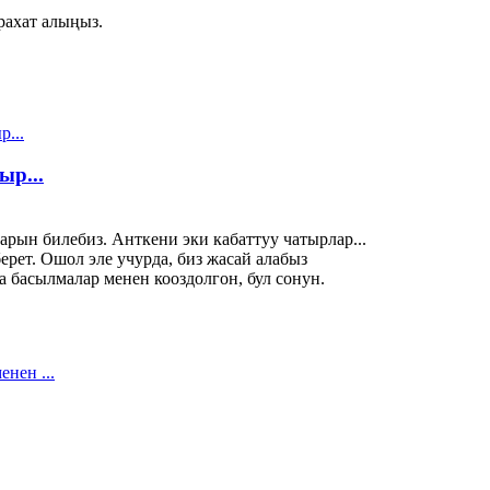
рахат алыңыз.
ыр...
рын билебиз. Анткени эки кабаттуу чатырлар...
ерет. Ошол эле учурда, биз жасай алабыз
 басылмалар менен кооздолгон, бул сонун.