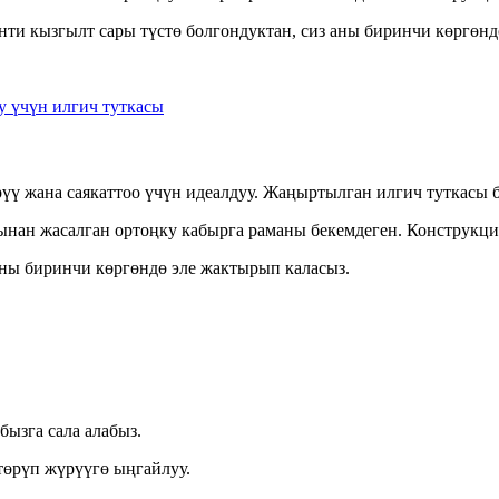
енти кызгылт сары түстө болгондуктан, сиз аны биринчи көргөн
рүү жана саякаттоо үчүн идеалдуу. Жаңыртылган илгич туткасы
нан жасалган ортоңку кабырга раманы бекемдеген. Конструкция
аны биринчи көргөндө эле жактырып каласыз.
ызга сала алабыз.
төрүп жүрүүгө ыңгайлуу.