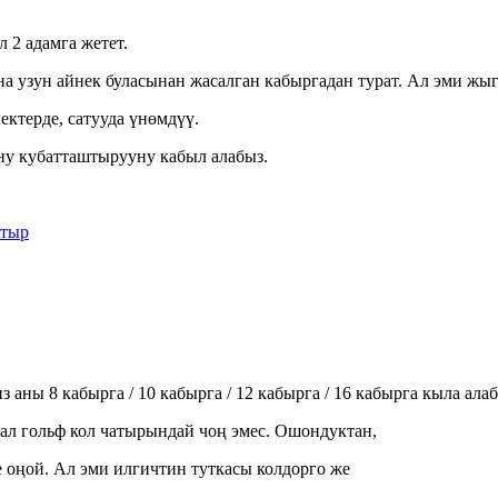
 2 адамга жетет.
а узун айнек буласынан жасалган кабыргадан турат. Ал эми жыг
ктерде, сатууда үнөмдүү.
ну кубатташтырууну кабыл алабыз.
 аны 8 кабырга / 10 кабырга / 12 кабырга / 16 кабырга кыла алаб
ал гольф кол чатырындай чоң эмес. Ошондуктан,
 оңой. Ал эми илгичтин туткасы колдорго же