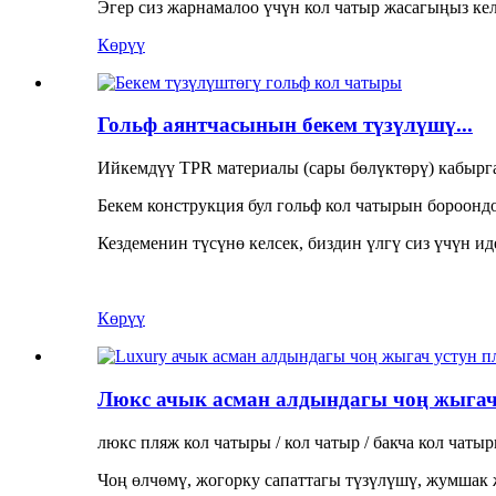
Эгер сиз жарнамалоо үчүн кол чатыр жасагыңыз келс
Көрүү
Гольф аянтчасынын бекем түзүлүшү...
Ийкемдүү TPR материалы (сары бөлүктөрү) кабырг
Бекем конструкция бул гольф кол чатырын бороонд
Кездеменин түсүнө келсек, биздин үлгү сиз үчүн ид
Көрүү
Люкс ачык асман алдындагы чоң жыгачт
люкс пляж кол чатыры / кол чатыр / бакча кол чаты
Чоң өлчөмү, жогорку сапаттагы түзүлүшү, жумшак