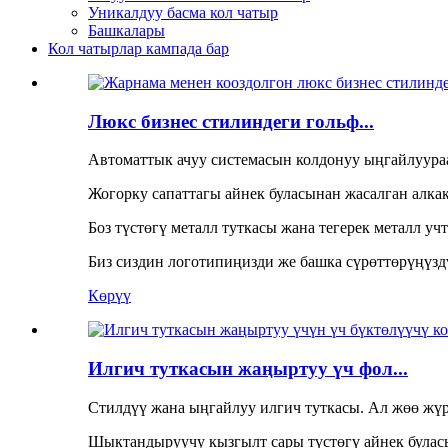
Уникалдуу басма кол чатыр
Башкалары
Кол чатырлар кампада бар
Люкс бизнес стилиндеги гольф...
Автоматтык ачуу системасын колдонуу ыңгайлуураа
Жогорку сапаттагы айнек буласынан жасалган алка
Боз түстөгү металл туткасы жана тегерек металл у
Биз сиздин логотипиңизди же башка сүрөттөрүңүзд
Көрүү
Илгич туткасын жаңыртуу үч фол...
Стилдүү жана ыңгайлуу илгич туткасы. Ал жөө жү
Шыктандыруучу кызгылт сары түстөгү айнек буласы