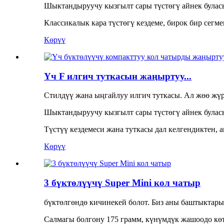
Шыктандыруучу кызгылт сары түстөгү айнек буласы
Классикалык кара түстөгү кездеме, бирок бир сегм
Көрүү
Үч F илгич туткасын жаңыртуу...
Стилдүү жана ыңгайлуу илгич туткасы. Ал жөө жү
Шыктандыруучу кызгылт сары түстөгү айнек буласы
Түстүү кездемеси жана туткасы дал келгендиктен, 
Көрүү
3 бүктөлүүчү Super Mini кол чатыр
бүктөлгөндө кичинекей болот. Биз аны баштыктарыб
Салмагы болгону 175 грамм, күнүмдүк жашоодо кө