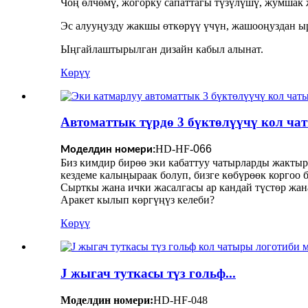
Чоң өлчөмү, жогорку сапаттагы түзүлүшү, жумшак
Эс алууңузду жакшы өткөрүү үчүн, жашооңуздан ы
Ыңгайлаштырылган дизайн кабыл алынат.
Көрүү
Автоматтык түрдө 3 бүктөлүүчү кол чат
HD-HF-
066
Моделдин номери:
Биз кимдир бирөө эки кабаттуу чатырларды жактыра
кездеме калыңыраак болуп, бизге көбүрөөк коргоо б
Сырткы жана ички жасалгасы ар кандай түстөр жана
Аракет кылып көргүңүз келеби?
Көрүү
J жыгач туткасы түз гольф...
Моделдин номери:
HD-HF-048