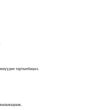
.
лөшүүдөн тартынбаңыз.
 бышыкыраак.