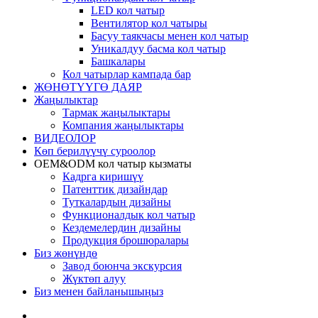
LED кол чатыр
Вентилятор кол чатыры
Басуу таякчасы менен кол чатыр
Уникалдуу басма кол чатыр
Башкалары
Кол чатырлар кампада бар
ЖӨНӨТҮҮГӨ ДАЯР
Жаңылыктар
Тармак жаңылыктары
Компания жаңылыктары
ВИДЕОЛОР
Көп берилүүчү суроолор
OEM&ODM кол чатыр кызматы
Кадрга киришүү
Патенттик дизайндар
Туткалардын дизайны
Функционалдык кол чатыр
Кездемелердин дизайны
Продукция брошюралары
Биз жөнүндө
Завод боюнча экскурсия
Жүктөп алуу
Биз менен байланышыңыз