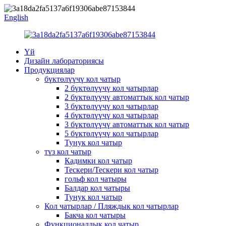
English
Үй
Дизайн лабораториясы
Продукциялар
бүктөлүүчү кол чатыр
2 бүктөлүүчү кол чатырлар
2 бүктөлүүчү автоматтык кол чатыр
3 бүктөлүүчү кол чатырлар
4 бүктөлүүчү кол чатырлар
3 бүктөлүүчү автоматтык кол чатыр
5 бүктөлүүчү кол чатырлар
Тунук кол чатыр
түз кол чатыр
Кадимки кол чатыр
Тескери/Тескери кол чатыр
гольф кол чатыры
Балдар кол чатыры
Тунук кол чатыр
Кол чатырлар / Пляждык кол чатырлар
Бакча кол чатыры
Функционалдык кол чатыр