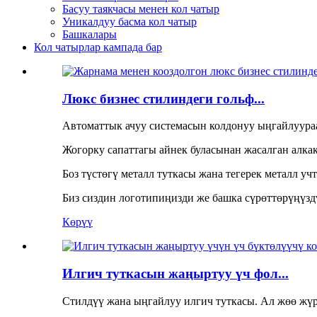
Басуу таякчасы менен кол чатыр
Уникалдуу басма кол чатыр
Башкалары
Кол чатырлар кампада бар
Люкс бизнес стилиндеги гольф...
Автоматтык ачуу системасын колдонуу ыңгайлуураа
Жогорку сапаттагы айнек буласынан жасалган алка
Боз түстөгү металл туткасы жана тегерек металл у
Биз сиздин логотипиңизди же башка сүрөттөрүңүзд
Көрүү
Илгич туткасын жаңыртуу үч фол...
Стилдүү жана ыңгайлуу илгич туткасы. Ал жөө жү