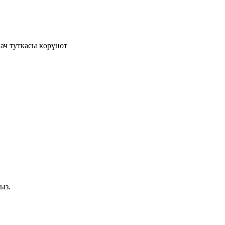
ач туткасы көрүнөт
ыз.