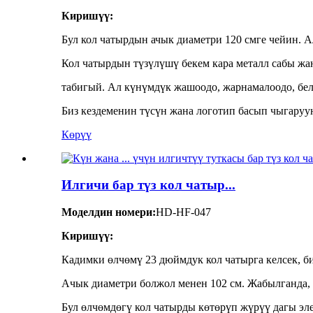
Киришүү:
Бул кол чатырдын ачык диаметри 120 смге чейин. Ал
Кол чатырдын түзүлүшү бекем кара металл сабы жан
табигый. Ал күнүмдүк жашоодо, жарнамалоодо, беле
Биз кездеменин түсүн жана логотип басып чыгаруу
Көрүү
Илгичи бар түз кол чатыр...
Моделдин номери:
HD-HF-047
Киришүү:
Кадимки өлчөмү 23 дюймдук кол чатырга келсек, биз
Ачык диаметри болжол менен 102 см. Жабылганда, 
Бул өлчөмдөгү кол чатырды көтөрүп жүрүү дагы эле