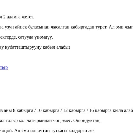
 2 адамга жетет.
а узун айнек буласынан жасалган кабыргадан турат. Ал эми жыг
ктерде, сатууда үнөмдүү.
ну кубатташтырууну кабыл алабыз.
 аны 8 кабырга / 10 кабырга / 12 кабырга / 16 кабырга кыла алаб
ал гольф кол чатырындай чоң эмес. Ошондуктан,
 оңой. Ал эми илгичтин туткасы колдорго же