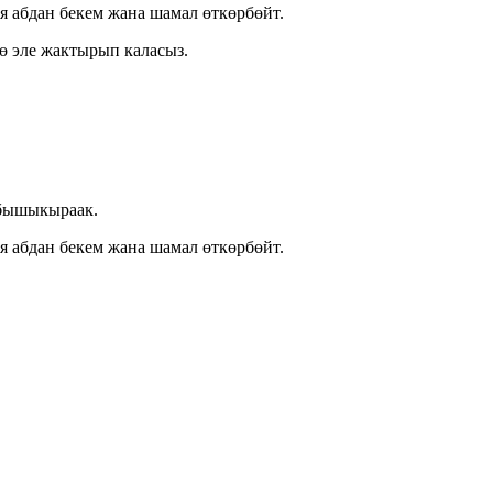
 абдан бекем жана шамал өткөрбөйт.
дө эле жактырып каласыз.
 бышыкыраак.
 абдан бекем жана шамал өткөрбөйт.