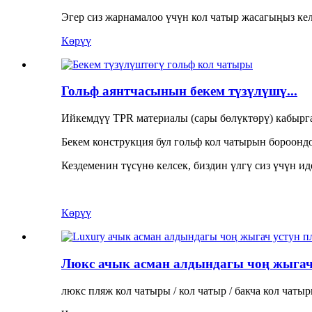
Эгер сиз жарнамалоо үчүн кол чатыр жасагыңыз келс
Көрүү
Гольф аянтчасынын бекем түзүлүшү...
Ийкемдүү TPR материалы (сары бөлүктөрү) кабырг
Бекем конструкция бул гольф кол чатырын бороонд
Кездеменин түсүнө келсек, биздин үлгү сиз үчүн ид
Көрүү
Люкс ачык асман алдындагы чоң жыгачт
люкс пляж кол чатыры / кол чатыр / бакча кол чаты