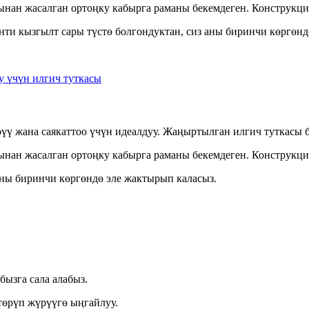
нан жасалган ортоңку кабырга раманы бекемдеген. Конструкция
енти кызгылт сары түстө болгондуктан, сиз аны биринчи көргөн
рүү жана саякаттоо үчүн идеалдуу. Жаңыртылган илгич туткасы
нан жасалган ортоңку кабырга раманы бекемдеген. Конструкция
аны биринчи көргөндө эле жактырып каласыз.
ызга сала алабыз.
төрүп жүрүүгө ыңгайлуу.