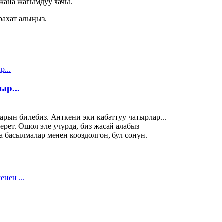
 жана жагымдуу чачы.
рахат алыңыз.
ыр...
рын билебиз. Анткени эки кабаттуу чатырлар...
ерет. Ошол эле учурда, биз жасай алабыз
 басылмалар менен кооздолгон, бул сонун.