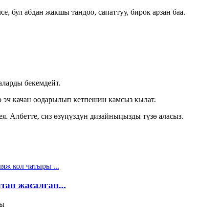
е, бул абдан жакшы тандоо, сапаттуу, бирок арзан баа.
аларды бекемдейт.
о эч качан оодарылып кетпешин камсыз кылат.
ея. Албетте, сиз өзүңүздүн дизайныңызды түзө аласыз.
ан жасалган...
ры