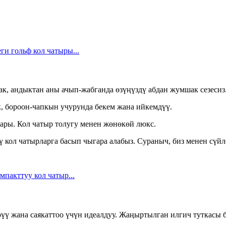
к, андыктан аны ачып-жабганда өзүңүздү абдан жумшак сезесиз
к, бороон-чапкын учурунда бекем жана ийкемдүү.
чтары. Кол чатыр толугу менен жөнөкөй люкс.
ү кол чатырларга басып чыгара алабыз. Сураныч, биз менен сүй
рүү жана саякаттоо үчүн идеалдуу. Жаңыртылган илгич туткасы