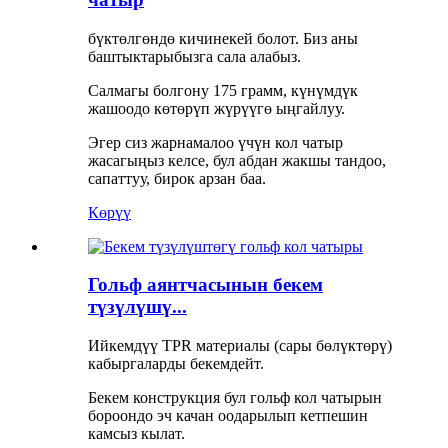
бүктөлгөндө кичинекей болот. Биз аны
баштыктарыбызга сала алабыз.
Салмагы болгону 175 грамм, күнүмдүк
жашоодо көтөрүп жүрүүгө ыңгайлуу.
Эгер сиз жарнамалоо үчүн кол чатыр
жасагыңыз келсе, бул абдан жакшы тандоо,
сапаттуу, бирок арзан баа.
Көрүү
Гольф аянтчасынын бекем
түзүлүшү...
Ийкемдүү TPR материалы (сары бөлүктөрү)
кабыргаларды бекемдейт.
Бекем конструкция бул гольф кол чатырын
бороондо эч качан оодарылып кетпешин
камсыз кылат.