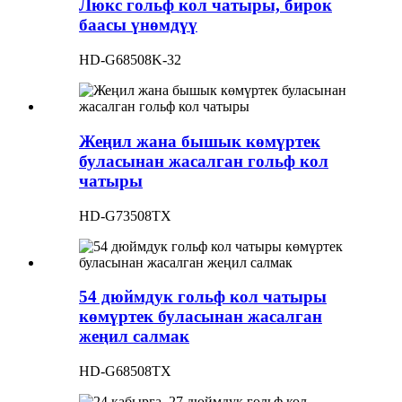
Люкс гольф кол чатыры, бирок
баасы үнөмдүү
HD-G68508K-32
Жеңил жана бышык көмүртек
буласынан жасалган гольф кол
чатыры
HD-G73508TX
54 дюймдук гольф кол чатыры
көмүртек буласынан жасалган
жеңил салмак
HD-G68508TX