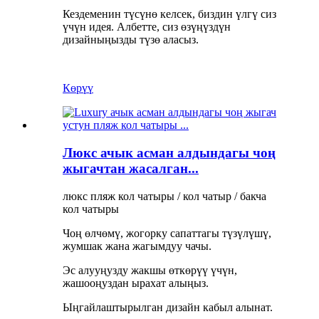
Кездеменин түсүнө келсек, биздин үлгү сиз
үчүн идея. Албетте, сиз өзүңүздүн
дизайныңызды түзө аласыз.
Көрүү
Люкс ачык асман алдындагы чоң
жыгачтан жасалган...
люкс пляж кол чатыры / кол чатыр / бакча
кол чатыры
Чоң өлчөмү, жогорку сапаттагы түзүлүшү,
жумшак жана жагымдуу чачы.
Эс алууңузду жакшы өткөрүү үчүн,
жашооңуздан ырахат алыңыз.
Ыңгайлаштырылган дизайн кабыл алынат.