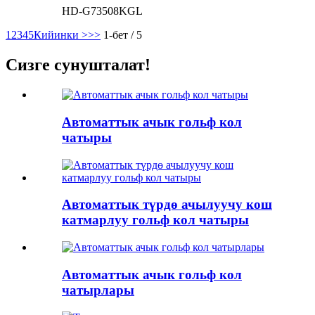
HD-G73508KGL
1
2
3
4
5
Кийинки >
>>
1-бет / 5
Сизге сунушталат!
Автоматтык ачык гольф кол
чатыры
Автоматтык түрдө ачылуучу кош
катмарлуу гольф кол чатыры
Автоматтык ачык гольф кол
чатырлары