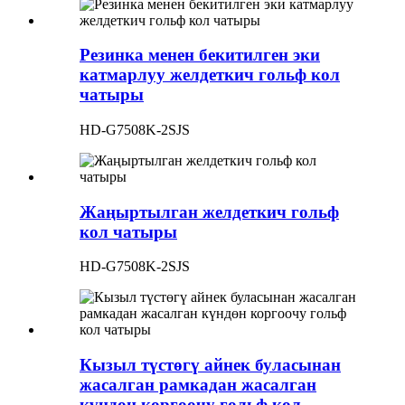
Резинка менен бекитилген эки
катмарлуу желдеткич гольф кол
чатыры
HD-G7508K-2SJS
Жаңыртылган желдеткич гольф
кол чатыры
HD-G7508K-2SJS
Кызыл түстөгү айнек буласынан
жасалган рамкадан жасалган
күндөн коргоочу гольф кол