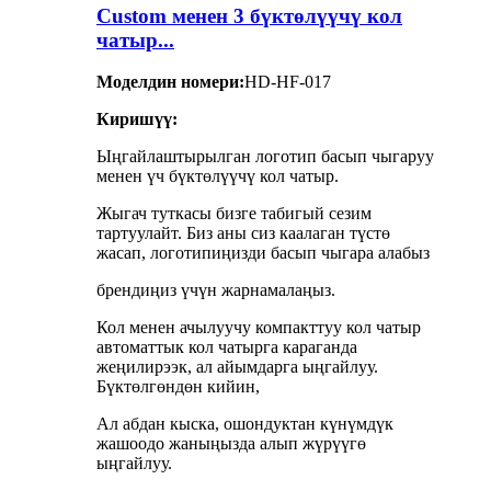
Custom менен 3 бүктөлүүчү кол
чатыр...
Моделдин номери:
HD-HF-017
Киришүү:
Ыңгайлаштырылган логотип басып чыгаруу
менен үч бүктөлүүчү кол чатыр.
Жыгач туткасы бизге табигый сезим
тартуулайт. Биз аны сиз каалаган түстө
жасап, логотипиңизди басып чыгара алабыз
брендиңиз үчүн жарнамалаңыз.
Кол менен ачылуучу компакттуу кол чатыр
автоматтык кол чатырга караганда
жеңилирээк, ал айымдарга ыңгайлуу.
Бүктөлгөндөн кийин,
Ал абдан кыска, ошондуктан күнүмдүк
жашоодо жаныңызда алып жүрүүгө
ыңгайлуу.