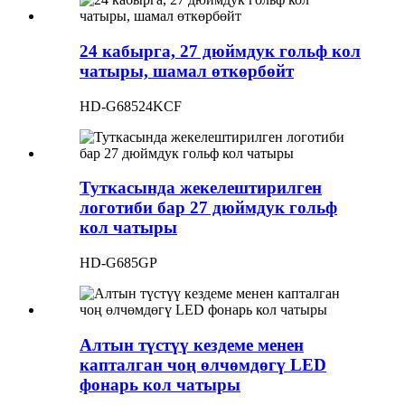
24 кабырга, 27 дюймдук гольф кол
чатыры, шамал өткөрбөйт
HD-G68524KCF
Туткасында жекелештирилген
логотиби бар 27 дюймдук гольф
кол чатыры
HD-G685GP
Алтын түстүү кездеме менен
капталган чоң өлчөмдөгү LED
фонарь кол чатыры