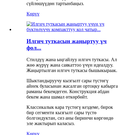
сүйлөшүүдөн тартынбаңыз.
Көрүү
Илгич туткасын жаңыртуу үч
фол...
Стилдүү жана ыңгайлуу илгич туткасы. Ал
жөө жүрүү жана саякаттоо үчүн идеалдуу.
Жаңыртылган илгич туткасы бышыкыраак.
Шыктандыруучу кызгылт сары түстөгү
айнек буласынан жасалган ортоңку кабырга
раманы бекемдеген. Конструкция абдан
бекем жана шамал өткөрбөйт.
Классикалык кара түстөгү кездеме, бирок
бир сегменти кызгылт сары түстө
болгондуктан, сиз аны биринчи көргөндө
эле жактырып каласыз.
Көрүү