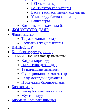
LED кол чатыр
Вентилятор кол чатыры
Басуу таякчасы менен кол чатыр
Уникалдуу басма кол чатыр
Башкалары
Кол чатырлар кампада бар
ЖӨНӨТҮҮГӨ ДАЯР
Жаңылыктар
Тармак жаңылыктары
Компания жаңылыктары
ВИДЕОЛОР
Көп берилүүчү суроолор
OEM&ODM кол чатыр кызматы
Кадрга киришүү
Патенттик дизайндар
Туткалардын дизайны
Функционалдык кол чатыр
Кездемелердин дизайны
Продукция брошюралары
Биз жөнүндө
Завод боюнча экскурсия
Жүктөп алуу
Биз менен байланышыңыз