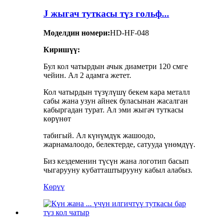
J жыгач туткасы түз гольф...
Моделдин номери:
HD-HF-048
Киришүү:
Бул кол чатырдын ачык диаметри 120 смге
чейин. Ал 2 адамга жетет.
Кол чатырдын түзүлүшү бекем кара металл
сабы жана узун айнек буласынан жасалган
кабыргадан турат. Ал эми жыгач туткасы
көрүнөт
табигый. Ал күнүмдүк жашоодо,
жарнамалоодо, белектерде, сатууда үнөмдүү.
Биз кездеменин түсүн жана логотип басып
чыгарууну кубатташтырууну кабыл алабыз.
Көрүү