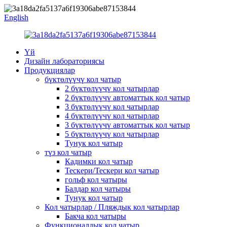
English
Үй
Дизайн лабораториясы
Продукциялар
бүктөлүүчү кол чатыр
2 бүктөлүүчү кол чатырлар
2 бүктөлүүчү автоматтык кол чатыр
3 бүктөлүүчү кол чатырлар
4 бүктөлүүчү кол чатырлар
3 бүктөлүүчү автоматтык кол чатыр
5 бүктөлүүчү кол чатырлар
Тунук кол чатыр
түз кол чатыр
Кадимки кол чатыр
Тескери/Тескери кол чатыр
гольф кол чатыры
Балдар кол чатыры
Тунук кол чатыр
Кол чатырлар / Пляждык кол чатырлар
Бакча кол чатыры
Функционалдык кол чатыр