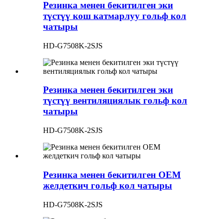
Резинка менен бекитилген эки
түстүү кош катмарлуу гольф кол
чатыры
HD-G7508K-2SJS
Резинка менен бекитилген эки
түстүү вентиляциялык гольф кол
чатыры
HD-G7508K-2SJS
Резинка менен бекитилген OEM
желдеткич гольф кол чатыры
HD-G7508K-2SJS