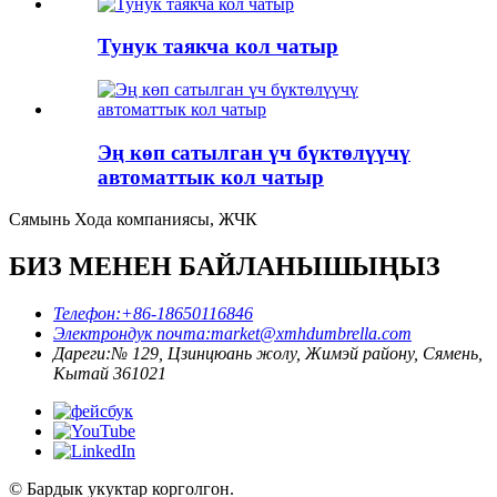
Тунук таякча кол чатыр
Эң көп сатылган үч бүктөлүүчү
автоматтык кол чатыр
Сямынь Хода компаниясы, ЖЧК
БИЗ МЕНЕН БАЙЛАНЫШЫҢЫЗ
Телефон:
+86-18650116846
Электрондук почта:
market@xmhdumbrella.com
Дареги:
№ 129, Цзинцюань жолу, Жимэй району, Сямень,
Кытай 361021
© Бардык укуктар корголгон.