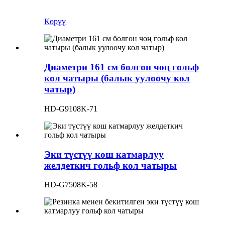
Көрүү
Диаметри 161 см болгон чоң гольф
кол чатыры (балык уулоочу кол
чатыр)
HD-G9108K-71
Эки түстүү кош катмарлуу
желдеткич гольф кол чатыры
HD-G7508K-58