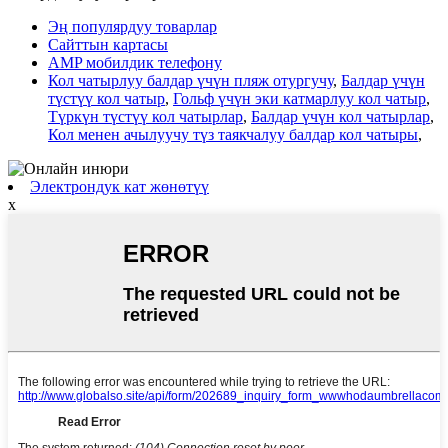
Эң популярдуу товарлар
Сайттын картасы
AMP мобилдик телефону
Кол чатырлуу балдар үчүн пляж отургучу
,
Балдар үчүн
түстүү кол чатыр
,
Гольф үчүн эки катмарлуу кол чатыр
,
Түркүн түстүү кол чатырлар
,
Балдар үчүн кол чатырлар
,
Кол менен ачылуучу түз таякчалуу балдар кол чатыры
,
Электрондук кат жөнөтүү
x