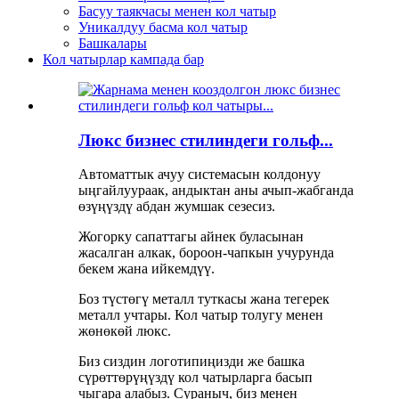
Басуу таякчасы менен кол чатыр
Уникалдуу басма кол чатыр
Башкалары
Кол чатырлар кампада бар
Люкс бизнес стилиндеги гольф...
Автоматтык ачуу системасын колдонуу
ыңгайлуураак, андыктан аны ачып-жабганда
өзүңүздү абдан жумшак сезесиз.
Жогорку сапаттагы айнек буласынан
жасалган алкак, бороон-чапкын учурунда
бекем жана ийкемдүү.
Боз түстөгү металл туткасы жана тегерек
металл учтары. Кол чатыр толугу менен
жөнөкөй люкс.
Биз сиздин логотипиңизди же башка
сүрөттөрүңүздү кол чатырларга басып
чыгара алабыз. Сураныч, биз менен