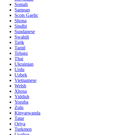
Somali
Samoan
Scots Gaelic
Shona
Sindhi
Sundanese
Swahili
Tajik
Tamil
Telugu
Thai
Ukrainian
Urdu
Uzbek
Vietnamese
Welsh
Xhosa
Yiddish
Yoruba
Zulu
Kinyarwanda
Tatar
Oriya
Turkmen
Uyghur