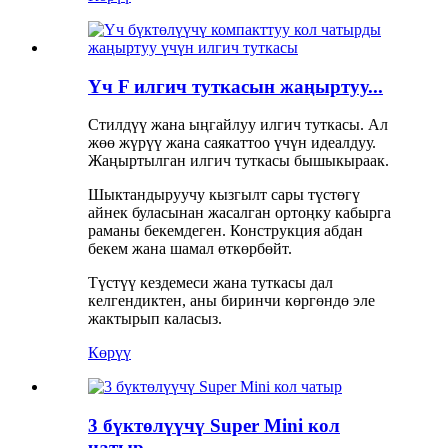
Үч F илгич туткасын жаңыртуу...
Стилдүү жана ыңгайлуу илгич туткасы. Ал
жөө жүрүү жана саякаттоо үчүн идеалдуу.
Жаңыртылган илгич туткасы бышыкыраак.
Шыктандыруучу кызгылт сары түстөгү
айнек буласынан жасалган ортоңку кабырга
раманы бекемдеген. Конструкция абдан
бекем жана шамал өткөрбөйт.
Түстүү кездемеси жана туткасы дал
келгендиктен, аны биринчи көргөндө эле
жактырып каласыз.
Көрүү
3 бүктөлүүчү Super Mini кол
чатыр