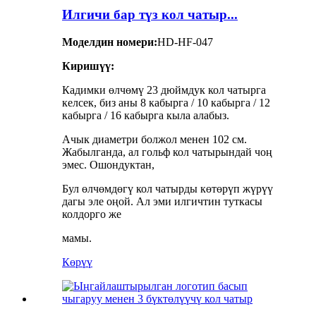
Илгичи бар түз кол чатыр...
Моделдин номери:
HD-HF-047
Киришүү:
Кадимки өлчөмү 23 дюймдук кол чатырга
келсек, биз аны 8 кабырга / 10 кабырга / 12
кабырга / 16 кабырга кыла алабыз.
Ачык диаметри болжол менен 102 см.
Жабылганда, ал гольф кол чатырындай чоң
эмес. Ошондуктан,
Бул өлчөмдөгү кол чатырды көтөрүп жүрүү
дагы эле оңой. Ал эми илгичтин туткасы
колдорго же
мамы.
Көрүү