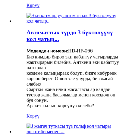
Көрүү
Автоматтык түрдө 3 бүктөлүүчү
кол чатыр...
HD-HF-
066
Моделдин номери:
Биз кимдир бирөө эки кабаттуу чатырларды
жактырарын билебиз. Анткени эки кабаттуу
чатырлар...
кездеме калыңыраак болуп, бизге көбүрөөк
коргоо берет. Ошол эле учурда, биз жасай
алабыз
Сырткы жана ички жасалгасы ар кандай
түстөр жана басылмалар менен кооздолгон,
бул сонун.
Аракет кылып көргүңүз келеби?
Көрүү