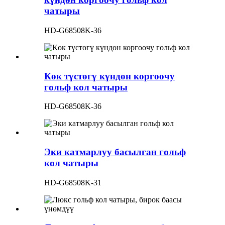
чатыры
HD-G68508K-36
Көк түстөгү күндөн коргоочу
гольф кол чатыры
HD-G68508K-36
Эки катмарлуу басылган гольф
кол чатыры
HD-G68508K-31