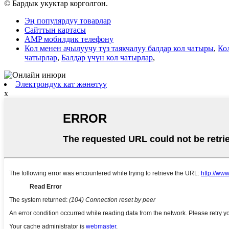
© Бардык укуктар корголгон.
Эң популярдуу товарлар
Сайттын картасы
AMP мобилдик телефону
Кол менен ачылуучу түз таякчалуу балдар кол чатыры
,
Ко
чатырлар
,
Балдар үчүн кол чатырлар
,
Электрондук кат жөнөтүү
x