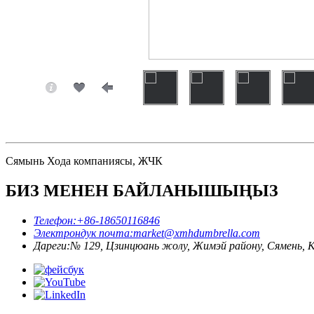
Сямынь Хода компаниясы, ЖЧК
БИЗ МЕНЕН БАЙЛАНЫШЫҢЫЗ
Телефон:
+86-18650116846
Электрондук почта:
market@xmhdumbrella.com
Дареги:
№ 129, Цзинцюань жолу, Жимэй району, Сямень,