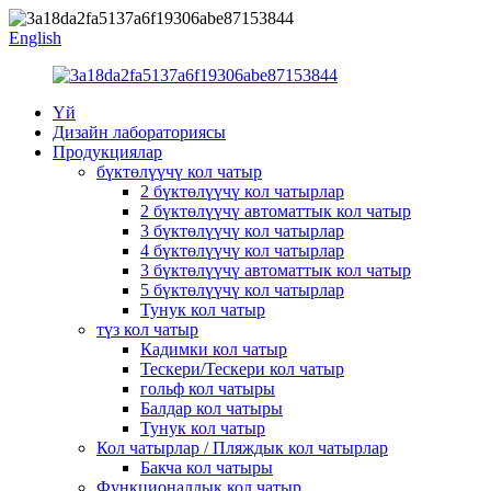
English
Үй
Дизайн лабораториясы
Продукциялар
бүктөлүүчү кол чатыр
2 бүктөлүүчү кол чатырлар
2 бүктөлүүчү автоматтык кол чатыр
3 бүктөлүүчү кол чатырлар
4 бүктөлүүчү кол чатырлар
3 бүктөлүүчү автоматтык кол чатыр
5 бүктөлүүчү кол чатырлар
Тунук кол чатыр
түз кол чатыр
Кадимки кол чатыр
Тескери/Тескери кол чатыр
гольф кол чатыры
Балдар кол чатыры
Тунук кол чатыр
Кол чатырлар / Пляждык кол чатырлар
Бакча кол чатыры
Функционалдык кол чатыр