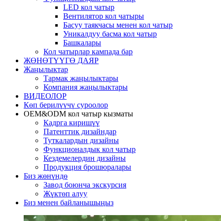
LED кол чатыр
Вентилятор кол чатыры
Басуу таякчасы менен кол чатыр
Уникалдуу басма кол чатыр
Башкалары
Кол чатырлар кампада бар
ЖӨНӨТҮҮГӨ ДАЯР
Жаңылыктар
Тармак жаңылыктары
Компания жаңылыктары
ВИДЕОЛОР
Көп берилүүчү суроолор
OEM&ODM кол чатыр кызматы
Кадрга киришүү
Патенттик дизайндар
Туткалардын дизайны
Функционалдык кол чатыр
Кездемелердин дизайны
Продукция брошюралары
Биз жөнүндө
Завод боюнча экскурсия
Жүктөп алуу
Биз менен байланышыңыз