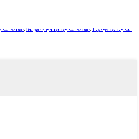
у кол чатыр
,
Балдар үчүн түстүү кол чатыр
,
Түркүн түстүү кол