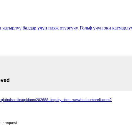
л чатырлуу балдар үчүн пляж отургучу
,
Гольф үчүн эки катмарлу