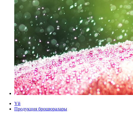
Үй
Продукция брошюралары