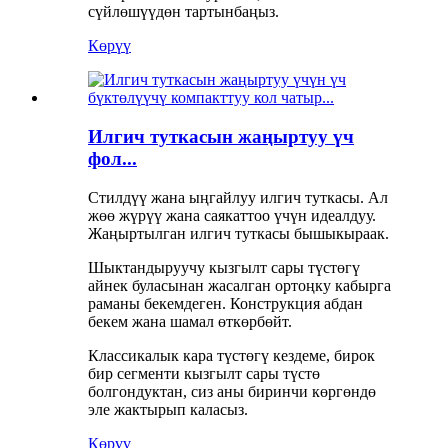
сүйлөшүүдөн тартынбаңыз.
Көрүү
Илгич туткасын жаңыртуу үч
фол...
Стилдүү жана ыңгайлуу илгич туткасы. Ал
жөө жүрүү жана саякаттоо үчүн идеалдуу.
Жаңыртылган илгич туткасы бышыкыраак.
Шыктандыруучу кызгылт сары түстөгү
айнек буласынан жасалган ортоңку кабырга
раманы бекемдеген. Конструкция абдан
бекем жана шамал өткөрбөйт.
Классикалык кара түстөгү кездеме, бирок
бир сегменти кызгылт сары түстө
болгондуктан, сиз аны биринчи көргөндө
эле жактырып каласыз.
Көрүү