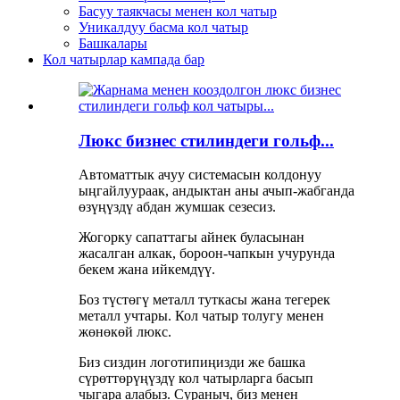
Басуу таякчасы менен кол чатыр
Уникалдуу басма кол чатыр
Башкалары
Кол чатырлар кампада бар
Люкс бизнес стилиндеги гольф...
Автоматтык ачуу системасын колдонуу
ыңгайлуураак, андыктан аны ачып-жабганда
өзүңүздү абдан жумшак сезесиз.
Жогорку сапаттагы айнек буласынан
жасалган алкак, бороон-чапкын учурунда
бекем жана ийкемдүү.
Боз түстөгү металл туткасы жана тегерек
металл учтары. Кол чатыр толугу менен
жөнөкөй люкс.
Биз сиздин логотипиңизди же башка
сүрөттөрүңүздү кол чатырларга басып
чыгара алабыз. Сураныч, биз менен