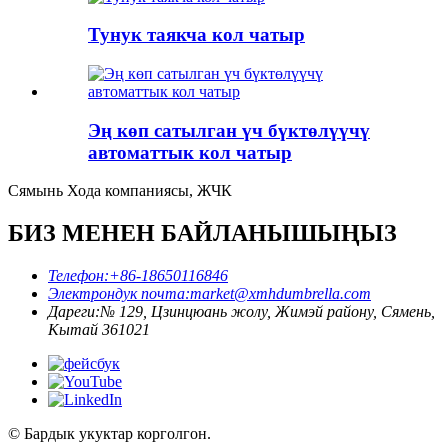
Тунук таякча кол чатыр
Эң көп сатылган үч бүктөлүүчү
автоматтык кол чатыр
Сямынь Хода компаниясы, ЖЧК
БИЗ МЕНЕН БАЙЛАНЫШЫҢЫЗ
Телефон:
+86-18650116846
Электрондук почта:
market@xmhdumbrella.com
Дареги:
№ 129, Цзинцюань жолу, Жимэй району, Сямень,
Кытай 361021
© Бардык укуктар корголгон.