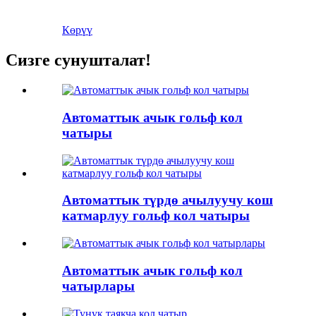
Көрүү
Сизге сунушталат!
Автоматтык ачык гольф кол
чатыры
Автоматтык түрдө ачылуучу кош
катмарлуу гольф кол чатыры
Автоматтык ачык гольф кол
чатырлары