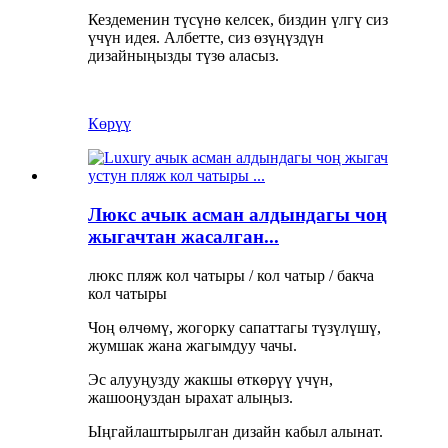
Кездеменин түсүнө келсек, биздин үлгү сиз
үчүн идея. Албетте, сиз өзүңүздүн
дизайныңызды түзө аласыз.
Көрүү
Люкс ачык асман алдындагы чоң
жыгачтан жасалган...
люкс пляж кол чатыры / кол чатыр / бакча
кол чатыры
Чоң өлчөмү, жогорку сапаттагы түзүлүшү,
жумшак жана жагымдуу чачы.
Эс алууңузду жакшы өткөрүү үчүн,
жашооңуздан ырахат алыңыз.
Ыңгайлаштырылган дизайн кабыл алынат.