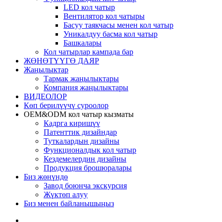
LED кол чатыр
Вентилятор кол чатыры
Басуу таякчасы менен кол чатыр
Уникалдуу басма кол чатыр
Башкалары
Кол чатырлар кампада бар
ЖӨНӨТҮҮГӨ ДАЯР
Жаңылыктар
Тармак жаңылыктары
Компания жаңылыктары
ВИДЕОЛОР
Көп берилүүчү суроолор
OEM&ODM кол чатыр кызматы
Кадрга киришүү
Патенттик дизайндар
Туткалардын дизайны
Функционалдык кол чатыр
Кездемелердин дизайны
Продукция брошюралары
Биз жөнүндө
Завод боюнча экскурсия
Жүктөп алуу
Биз менен байланышыңыз