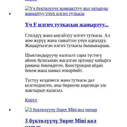
Үч F илгич туткасын жаңыртуу...
Стилдүү жана ыңгайлуу илгич туткасы. Ал
жөө жүрүү жана саякаттоо үчүн идеалдуу.
Жаңыртылган илгич туткасы бышыкыраак.
Шыктандыруучу кызгылт сары түстөгү
айнек буласынан жасалган ортоңку кабырга
раманы бекемдеген. Конструкция абдан
бекем жана шамал өткөрбөйт.
Түстүү кездемеси жана туткасы дал
келгендиктен, аны биринчи көргөндө эле
жактырып каласыз.
Көрүү
3 бүктөлүүчү Super Mini кол
чатыр