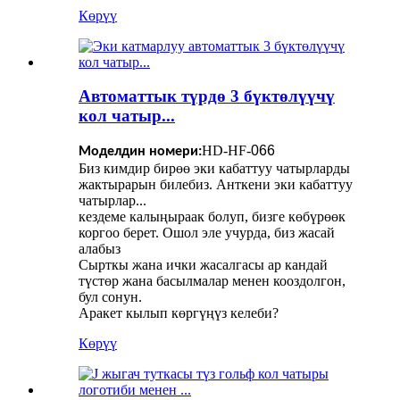
Көрүү
Автоматтык түрдө 3 бүктөлүүчү
кол чатыр...
HD-HF-
066
Моделдин номери:
Биз кимдир бирөө эки кабаттуу чатырларды
жактырарын билебиз. Анткени эки кабаттуу
чатырлар...
кездеме калыңыраак болуп, бизге көбүрөөк
коргоо берет. Ошол эле учурда, биз жасай
алабыз
Сырткы жана ички жасалгасы ар кандай
түстөр жана басылмалар менен кооздолгон,
бул сонун.
Аракет кылып көргүңүз келеби?
Көрүү