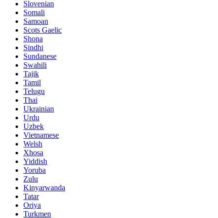
Slovenian
Somali
Samoan
Scots Gaelic
Shona
Sindhi
Sundanese
Swahili
Tajik
Tamil
Telugu
Thai
Ukrainian
Urdu
Uzbek
Vietnamese
Welsh
Xhosa
Yiddish
Yoruba
Zulu
Kinyarwanda
Tatar
Oriya
Turkmen