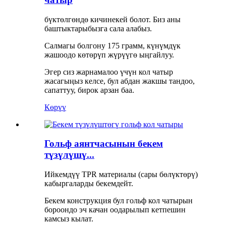
бүктөлгөндө кичинекей болот. Биз аны
баштыктарыбызга сала алабыз.
Салмагы болгону 175 грамм, күнүмдүк
жашоодо көтөрүп жүрүүгө ыңгайлуу.
Эгер сиз жарнамалоо үчүн кол чатыр
жасагыңыз келсе, бул абдан жакшы тандоо,
сапаттуу, бирок арзан баа.
Көрүү
Гольф аянтчасынын бекем
түзүлүшү...
Ийкемдүү TPR материалы (сары бөлүктөрү)
кабыргаларды бекемдейт.
Бекем конструкция бул гольф кол чатырын
бороондо эч качан оодарылып кетпешин
камсыз кылат.