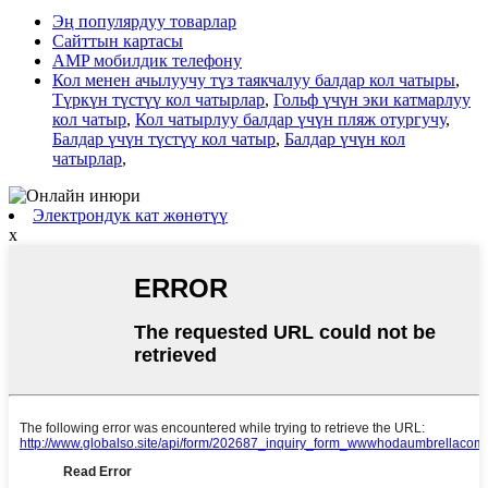
Эң популярдуу товарлар
Сайттын картасы
AMP мобилдик телефону
Кол менен ачылуучу түз таякчалуу балдар кол чатыры
,
Түркүн түстүү кол чатырлар
,
Гольф үчүн эки катмарлуу
кол чатыр
,
Кол чатырлуу балдар үчүн пляж отургучу
,
Балдар үчүн түстүү кол чатыр
,
Балдар үчүн кол
чатырлар
,
Электрондук кат жөнөтүү
x