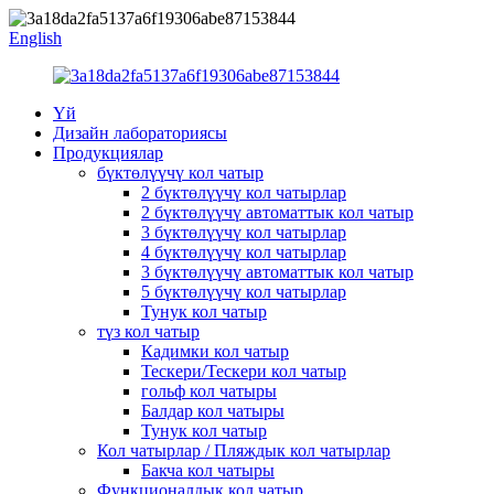
English
Үй
Дизайн лабораториясы
Продукциялар
бүктөлүүчү кол чатыр
2 бүктөлүүчү кол чатырлар
2 бүктөлүүчү автоматтык кол чатыр
3 бүктөлүүчү кол чатырлар
4 бүктөлүүчү кол чатырлар
3 бүктөлүүчү автоматтык кол чатыр
5 бүктөлүүчү кол чатырлар
Тунук кол чатыр
түз кол чатыр
Кадимки кол чатыр
Тескери/Тескери кол чатыр
гольф кол чатыры
Балдар кол чатыры
Тунук кол чатыр
Кол чатырлар / Пляждык кол чатырлар
Бакча кол чатыры
Функционалдык кол чатыр