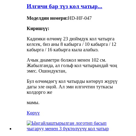
Илгичи бар түз кол чатыр...
Моделдин номери:
HD-HF-047
Киришүү:
Кадимки өлчөмү 23 дюймдук кол чатырга
келсек, биз аны 8 кабырга / 10 кабырга / 12
кабырга / 16 кабырга кыла алабыз.
Ачык диаметри болжол менен 102 см.
Жабылганда, ал гольф кол чатырындай чоң
эмес. Ошондуктан,
Бул өлчөмдөгү кол чатырды көтөрүп жүрүү
дагы эле оңой. Ал эми илгичтин туткасы
колдорго же
мамы.
Көрүү