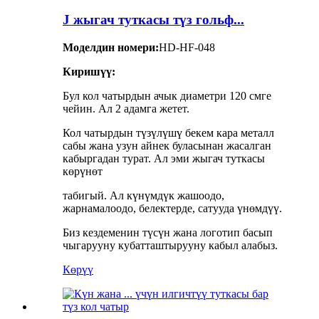
J жыгач туткасы түз гольф...
Моделдин номери:
HD-HF-048
Киришүү:
Бул кол чатырдын ачык диаметри 120 смге
чейин. Ал 2 адамга жетет.
Кол чатырдын түзүлүшү бекем кара металл
сабы жана узун айнек буласынан жасалган
кабыргадан турат. Ал эми жыгач туткасы
көрүнөт
табигый. Ал күнүмдүк жашоодо,
жарнамалоодо, белектерде, сатууда үнөмдүү.
Биз кездеменин түсүн жана логотип басып
чыгарууну кубатташтырууну кабыл алабыз.
Көрүү