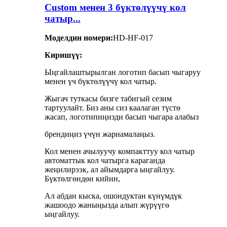
Custom менен 3 бүктөлүүчү кол
чатыр...
Моделдин номери:
HD-HF-017
Киришүү:
Ыңгайлаштырылган логотип басып чыгаруу
менен үч бүктөлүүчү кол чатыр.
Жыгач туткасы бизге табигый сезим
тартуулайт. Биз аны сиз каалаган түстө
жасап, логотипиңизди басып чыгара алабыз
брендиңиз үчүн жарнамалаңыз.
Кол менен ачылуучу компакттуу кол чатыр
автоматтык кол чатырга караганда
жеңилирээк, ал айымдарга ыңгайлуу.
Бүктөлгөндөн кийин,
Ал абдан кыска, ошондуктан күнүмдүк
жашоодо жаныңызда алып жүрүүгө
ыңгайлуу.