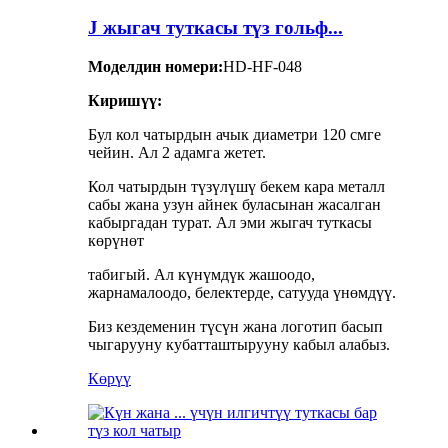
J жыгач туткасы түз гольф...
Моделдин номери:
HD-HF-048
Киришүү:
Бул кол чатырдын ачык диаметри 120 смге
чейин. Ал 2 адамга жетет.
Кол чатырдын түзүлүшү бекем кара металл
сабы жана узун айнек буласынан жасалган
кабыргадан турат. Ал эми жыгач туткасы
көрүнөт
табигый. Ал күнүмдүк жашоодо,
жарнамалоодо, белектерде, сатууда үнөмдүү.
Биз кездеменин түсүн жана логотип басып
чыгарууну кубатташтырууну кабыл алабыз.
Көрүү