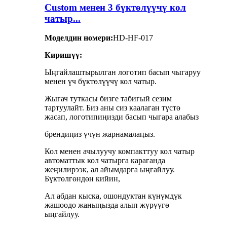
Custom менен 3 бүктөлүүчү кол
чатыр...
Моделдин номери:
HD-HF-017
Киришүү:
Ыңгайлаштырылган логотип басып чыгаруу
менен үч бүктөлүүчү кол чатыр.
Жыгач туткасы бизге табигый сезим
тартуулайт. Биз аны сиз каалаган түстө
жасап, логотипиңизди басып чыгара алабыз
брендиңиз үчүн жарнамалаңыз.
Кол менен ачылуучу компакттуу кол чатыр
автоматтык кол чатырга караганда
жеңилирээк, ал айымдарга ыңгайлуу.
Бүктөлгөндөн кийин,
Ал абдан кыска, ошондуктан күнүмдүк
жашоодо жаныңызда алып жүрүүгө
ыңгайлуу.