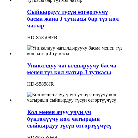
Сыйкырдуу түсүн өзгөртүүчү
басма жана J туткасы бар түз кол
чатыр
HD-S58508FB
Уникалдуу чагылдыруучу басма
менен түз кол чатыр J туткасы
HD-S5858JR
Кол менен ачуу үчүн үч
бүктөлүүчү кол чатырдын
сыйкырдуу түсүн өзгөртүүчүсү
HD3F5358WB