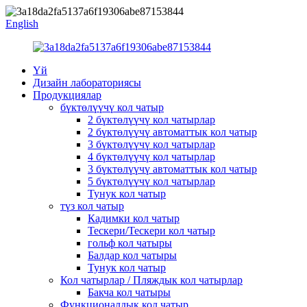
English
Үй
Дизайн лабораториясы
Продукциялар
бүктөлүүчү кол чатыр
2 бүктөлүүчү кол чатырлар
2 бүктөлүүчү автоматтык кол чатыр
3 бүктөлүүчү кол чатырлар
4 бүктөлүүчү кол чатырлар
3 бүктөлүүчү автоматтык кол чатыр
5 бүктөлүүчү кол чатырлар
Тунук кол чатыр
түз кол чатыр
Кадимки кол чатыр
Тескери/Тескери кол чатыр
гольф кол чатыры
Балдар кол чатыры
Тунук кол чатыр
Кол чатырлар / Пляждык кол чатырлар
Бакча кол чатыры
Функционалдык кол чатыр