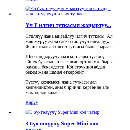
Үч F илгич туткасын жаңыртуу...
Стилдүү жана ыңгайлуу илгич туткасы. Ал
жөө жүрүү жана саякаттоо үчүн идеалдуу.
Жаңыртылган илгич туткасы бышыкыраак.
Шыктандыруучу кызгылт сары түстөгү
айнек буласынан жасалган ортоңку кабырга
раманы бекемдеген. Конструкция абдан
бекем жана шамал өткөрбөйт.
Түстүү кездемеси жана туткасы дал
келгендиктен, аны биринчи көргөндө эле
жактырып каласыз.
Көрүү
3 бүктөлүүчү Super Mini кол
чатыр