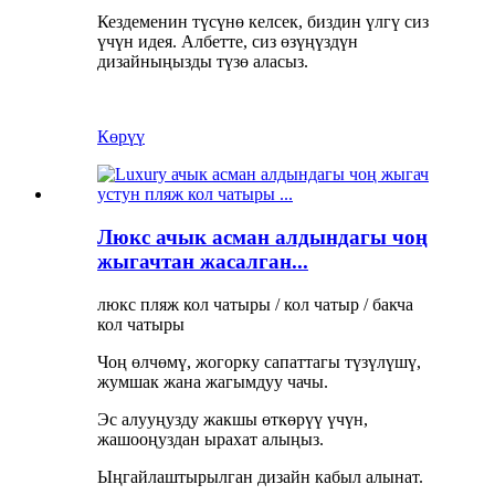
Кездеменин түсүнө келсек, биздин үлгү сиз
үчүн идея. Албетте, сиз өзүңүздүн
дизайныңызды түзө аласыз.
Көрүү
Люкс ачык асман алдындагы чоң
жыгачтан жасалган...
люкс пляж кол чатыры / кол чатыр / бакча
кол чатыры
Чоң өлчөмү, жогорку сапаттагы түзүлүшү,
жумшак жана жагымдуу чачы.
Эс алууңузду жакшы өткөрүү үчүн,
жашооңуздан ырахат алыңыз.
Ыңгайлаштырылган дизайн кабыл алынат.