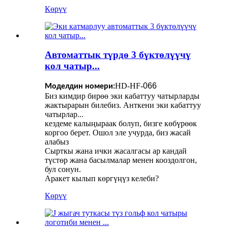
Көрүү
Автоматтык түрдө 3 бүктөлүүчү
кол чатыр...
HD-HF-
066
Моделдин номери:
Биз кимдир бирөө эки кабаттуу чатырларды
жактырарын билебиз. Анткени эки кабаттуу
чатырлар...
кездеме калыңыраак болуп, бизге көбүрөөк
коргоо берет. Ошол эле учурда, биз жасай
алабыз
Сырткы жана ички жасалгасы ар кандай
түстөр жана басылмалар менен кооздолгон,
бул сонун.
Аракет кылып көргүңүз келеби?
Көрүү