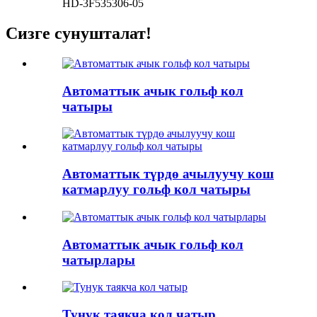
HD-3F535306-05
Сизге сунушталат!
Автоматтык ачык гольф кол
чатыры
Автоматтык түрдө ачылуучу кош
катмарлуу гольф кол чатыры
Автоматтык ачык гольф кол
чатырлары
Тунук таякча кол чатыр