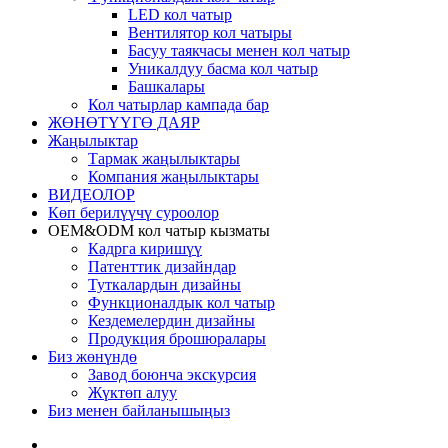
LED кол чатыр
Вентилятор кол чатыры
Басуу таякчасы менен кол чатыр
Уникалдуу басма кол чатыр
Башкалары
Кол чатырлар кампада бар
ЖӨНӨТҮҮГӨ ДАЯР
Жаңылыктар
Тармак жаңылыктары
Компания жаңылыктары
ВИДЕОЛОР
Көп берилүүчү суроолор
OEM&ODM кол чатыр кызматы
Кадрга киришүү
Патенттик дизайндар
Туткалардын дизайны
Функционалдык кол чатыр
Кездемелердин дизайны
Продукция брошюралары
Биз жөнүндө
Завод боюнча экскурсия
Жүктөп алуу
Биз менен байланышыңыз