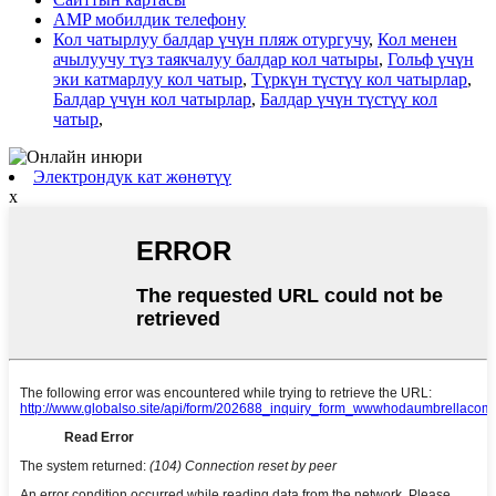
AMP мобилдик телефону
Кол чатырлуу балдар үчүн пляж отургучу
,
Кол менен
ачылуучу түз таякчалуу балдар кол чатыры
,
Гольф үчүн
эки катмарлуу кол чатыр
,
Түркүн түстүү кол чатырлар
,
Балдар үчүн кол чатырлар
,
Балдар үчүн түстүү кол
чатыр
,
Электрондук кат жөнөтүү
x