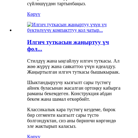
сүйлөшүүдөн тартынбаңыз.
Көрүү
Илгич туткасын жаңыртуу үч
фол...
Стилдүү жана ыңгайлуу илгич туткасы. Ал
жөө жүрүү жана саякаттоо үчүн идеалдуу.
Жаңыртылган илгич туткасы бышыкыраак.
Шыктандыруучу кызгылт сары түстөгү
айнек буласынан жасалган ортоңку кабырга
раманы бекемдеген. Конструкция абдан
бекем жана шамал өткөрбөйт.
Классикалык кара түстөгү кездеме, бирок
бир сегменти кызгылт сары түстө
болгондуктан, сиз аны биринчи көргөндө
эле жактырып каласыз.
Көрүү