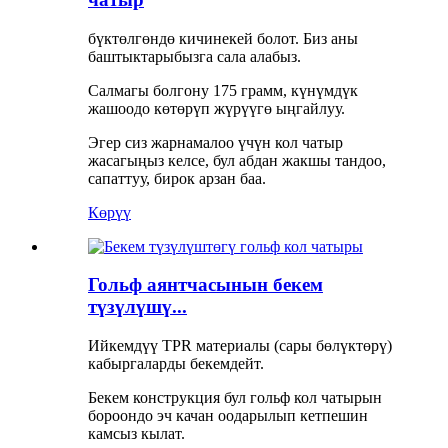
бүктөлгөндө кичинекей болот. Биз аны
баштыктарыбызга сала алабыз.
Салмагы болгону 175 грамм, күнүмдүк
жашоодо көтөрүп жүрүүгө ыңгайлуу.
Эгер сиз жарнамалоо үчүн кол чатыр
жасагыңыз келсе, бул абдан жакшы тандоо,
сапаттуу, бирок арзан баа.
Көрүү
Гольф аянтчасынын бекем
түзүлүшү...
Ийкемдүү TPR материалы (сары бөлүктөрү)
кабыргаларды бекемдейт.
Бекем конструкция бул гольф кол чатырын
бороондо эч качан оодарылып кетпешин
камсыз кылат.