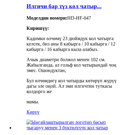
Илгичи бар түз кол чатыр...
Моделдин номери:
HD-HF-047
Киришүү:
Кадимки өлчөмү 23 дюймдук кол чатырга
келсек, биз аны 8 кабырга / 10 кабырга / 12
кабырга / 16 кабырга кыла алабыз.
Ачык диаметри болжол менен 102 см.
Жабылганда, ал гольф кол чатырындай чоң
эмес. Ошондуктан,
Бул өлчөмдөгү кол чатырды көтөрүп жүрүү
дагы эле оңой. Ал эми илгичтин туткасы
колдорго же
мамы.
Көрүү