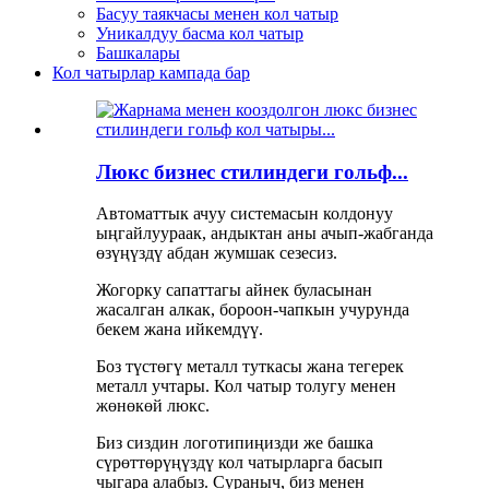
Басуу таякчасы менен кол чатыр
Уникалдуу басма кол чатыр
Башкалары
Кол чатырлар кампада бар
Люкс бизнес стилиндеги гольф...
Автоматтык ачуу системасын колдонуу
ыңгайлуураак, андыктан аны ачып-жабганда
өзүңүздү абдан жумшак сезесиз.
Жогорку сапаттагы айнек буласынан
жасалган алкак, бороон-чапкын учурунда
бекем жана ийкемдүү.
Боз түстөгү металл туткасы жана тегерек
металл учтары. Кол чатыр толугу менен
жөнөкөй люкс.
Биз сиздин логотипиңизди же башка
сүрөттөрүңүздү кол чатырларга басып
чыгара алабыз. Сураныч, биз менен