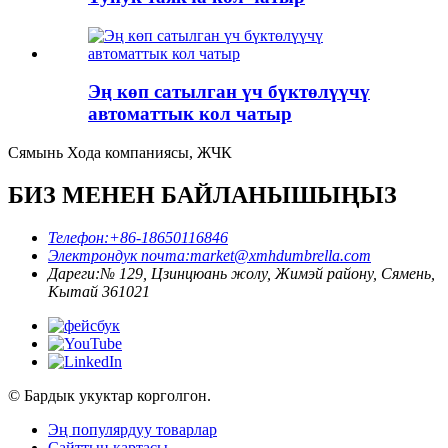
Эң көп сатылган үч бүктөлүүчү
автоматтык кол чатыр
Сямынь Хода компаниясы, ЖЧК
БИЗ МЕНЕН БАЙЛАНЫШЫҢЫЗ
Телефон:
+86-18650116846
Электрондук почта:
market@xmhdumbrella.com
Дареги:
№ 129, Цзинцюань жолу, Жимэй району, Сямень,
Кытай 361021
© Бардык укуктар корголгон.
Эң популярдуу товарлар
Сайттын картасы