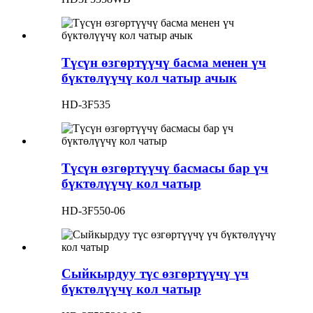
Түсүн өзгөртүүчү басма менен үч
бүктөлүүчү кол чатыр ачык
HD-3F535
Түсүн өзгөртүүчү басмасы бар үч
бүктөлүүчү кол чатыр
HD-3F550-06
Сыйкырдуу түс өзгөртүүчү үч
бүктөлүүчү кол чатыр