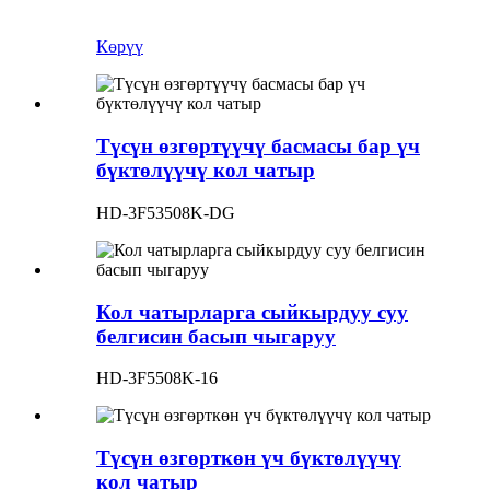
Көрүү
Түсүн өзгөртүүчү басмасы бар үч
бүктөлүүчү кол чатыр
HD-3F53508K-DG
Кол чатырларга сыйкырдуу суу
белгисин басып чыгаруу
HD-3F5508K-16
Түсүн өзгөрткөн үч бүктөлүүчү
кол чатыр